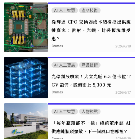
AI 人工智慧
產品技術
從輝達 CPO 交換器成本結構挖出供應
鏈贏家：雷射、光纖、封裝板塊誰受
惠？
Crumax
2026/6/18
AI 人工智慧
產品技術
光學類股噴發！大立光砸 6.5 億卡位 T
GV 設備，股價衝上 5,300 元
Crumax
2026/6/17
AI 人工智慧
人物觀點
「每年瓶頸都不一樣」緯穎董座談 AI
供應鏈瓶頸擴散，下一個風口在哪裡？
Crumax
2026/5/29