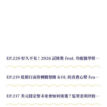
EP.220 好久不見！2026 試錄集 feat. 功能醫學營養師 美寶
EP.219 從銀行高管轉職幣圈 KOL 的真實心聲 feat.龜大
EP.217 美元穩定幣未來會如何演進？監管套利終將收斂？feat. 研究員 余哲安