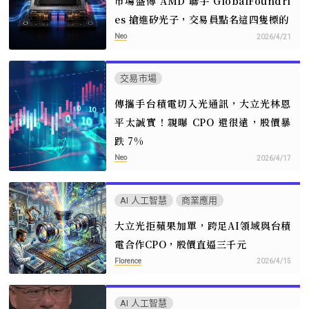
市場盛傳 AMD 聯手 GlobalFoundri
es 搶進矽光子，交易員點名這四隻標的
Neo
2026/4/21
交易市場
傳攜手台積電切入光通訊，大立光林恩
平太誠實！親曝 CPO 還很遠，股價暴
跌 7%
Neo
2026/4/17
AI 人工智慧
商業應用
大立光拒蘋果加單，跨足AI領域與台積
電合作CPO，股價直逼三千元
Florence
2026/4/15
AI 人工智慧