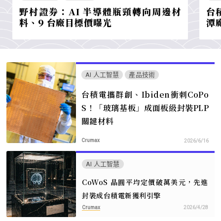
野村證券：AI 半導體瓶頸轉向周邊材
台
料、9 台廠目標價曝光
潭
AI 人工智慧
產品技術
台積電攜群創、Ibiden衝刺CoPo
S！「玻璃基板」成面板級封裝PLP
關鍵材料
Crumax
2026/6/16
AI 人工智慧
CoWoS 晶圓平均定價破萬美元，先進
封裝成台積電新獲利引擎
Crumax
2026/4/28