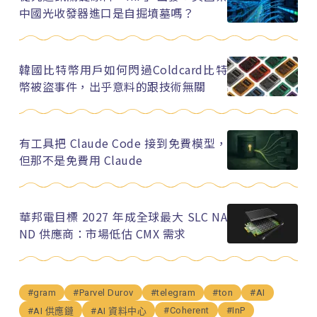
中國光收發器進口是自掘墳墓嗎？
韓國比特幣用戶如何閃過Coldcard比特
幣被盜事件，出乎意料的跟技術無關
有工具把 Claude Code 接到免費模型，
但那不是免費用 Claude
華邦電目標 2027 年成全球最大 SLC NA
ND 供應商：市場低估 CMX 需求
#gram
#Parvel Durov
#telegram
#ton
#AI
#Coherent
#InP
#AI 供應鏈
#AI 資料中心