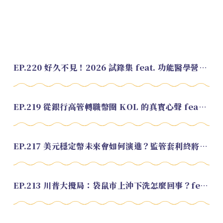
EP.220 好久不見！2026 試錄集 feat. 功能醫學營養師 美寶
EP.219 從銀行高管轉職幣圈 KOL 的真實心聲 feat.龜大
EP.217 美元穩定幣未來會如何演進？監管套利終將收斂？feat. 研究員 余哲安
EP.213 川普大攪局：袋鼠市上沖下洗怎麼回事？feat. Alvin