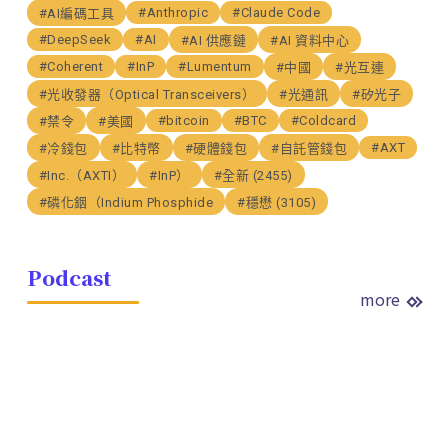
#Anthropic
#Claude Code
#AI編碼工具
#DeepSeek
#AI
#AI 供應鏈
#AI 資料中心
#Coherent
#InP
#Lumentum
#中國
#光互連
#光收發器（Optical Transceivers）
#光通訊
#矽光子
#bitcoin
#BTC
#Coldcard
#禁令
#美國
#AXT
#冷錢包
#比特幣
#硬體錢包
#自託管錢包
#Inc.（AXTI）
#InP）
#全新 (2455)
#磷化銦（Indium Phosphide
#穩懋 (3105)
Podcast
more