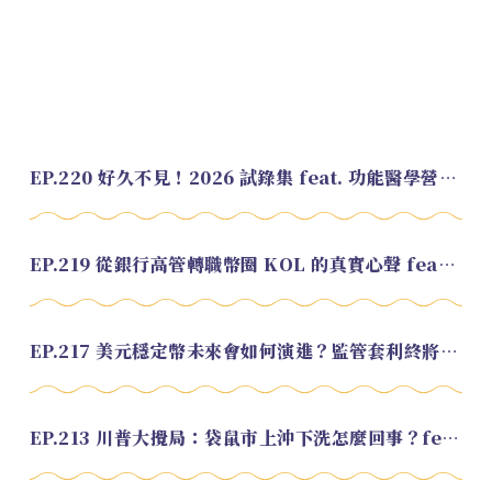
EP.220 好久不見！2026 試錄集 feat. 功能醫學營養師 美寶
EP.219 從銀行高管轉職幣圈 KOL 的真實心聲 feat.龜大
EP.217 美元穩定幣未來會如何演進？監管套利終將收斂？feat. 研究員 余哲安
EP.213 川普大攪局：袋鼠市上沖下洗怎麼回事？feat. Alvin