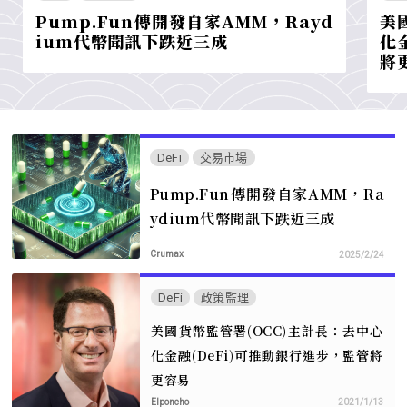
Pump.Fun傳開發自家AMM，Rayd
美
ium代幣聞訊下跌近三成
化
將
DeFi
交易市場
Pump.Fun傳開發自家AMM，Ra
ydium代幣聞訊下跌近三成
Crumax
2025/2/24
DeFi
政策監理
美國貨幣監管署(OCC)主計長：去中心
化金融(DeFi)可推動銀行進步，監管將
更容易
Elponcho
2021/1/13