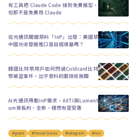
有工具把 Claude Code 接到免費模型，
但那不是免費用 Claude
從光通訊關鍵原料「InP」出發：美國禁
中國光收發器進口是自掘墳墓嗎？
韓國比特幣用戶如何閃過Coldcard比特
幣被盜事件，出乎意料的跟技術無關
AI光通訊帶動InP需求，AXTI與Lument
um簽長約，全新、穩懋有望受惠
#gram
#Parvel Durov
#telegram
#ton