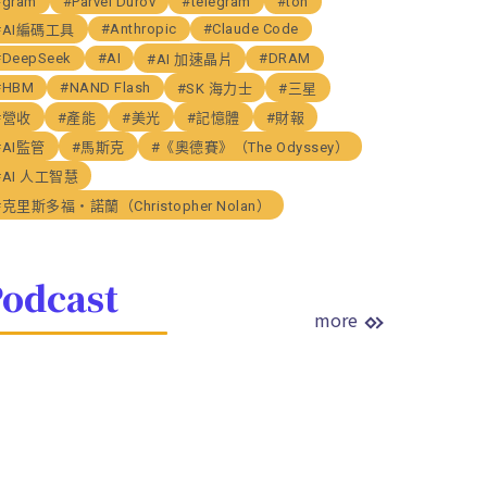
#gram
#Parvel Durov
#telegram
#ton
#Anthropic
#Claude Code
#AI編碼工具
#DeepSeek
#AI
#DRAM
#AI 加速晶片
#HBM
#NAND Flash
#SK 海力士
#三星
#營收
#產能
#美光
#記憶體
#財報
#AI監管
#馬斯克
#《奧德賽》（The Odyssey）
#AI 人工智慧
#克里斯多福・諾蘭（Christopher Nolan）
odcast
more