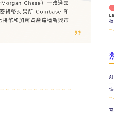
organ Chase）一改過去
幣交易所 Coinbase 和
L
對比特幣和加密資產這種新興市
動
創
一
恢
有