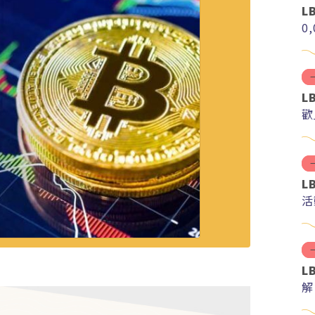
L
0
L
歡
L
活
L
解
分