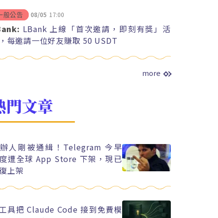
08/05
17:00
一般公告
Bank:
LBank 上線「首次邀請，即刻有獎」活
，每邀請一位好友賺取 50 USDT
more
熱門文章
辦人剛被通緝！Telegram 今早
度遭全球 App Store 下架，現已
復上架
工具把 Claude Code 接到免費模