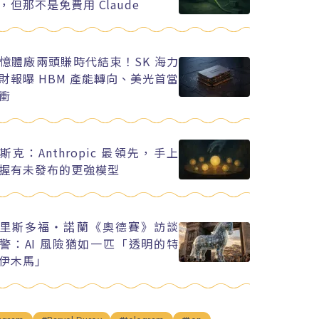
，但那不是免費用 Claude
憶體廠兩頭賺時代結束！SK 海力
財報曝 HBM 產能轉向、美光首當
衝
斯克：Anthropic 最領先，手上
握有未發布的更強模型
里斯多福・諾蘭《奧德賽》訪談
警：AI 風險猶如一匹「透明的特
伊木馬」