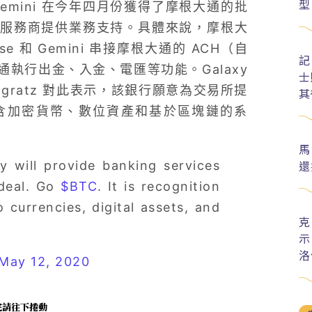
型
和 Gemini 在今年四月份獲得了摩根大通的批
服務商提供業務支持。具體來說，摩根大
 和 Gemini 串接摩根大通的 ACH（自
記
執行出金、入金、電匯等功能。Galaxy
士
ovogratz 對此表示，該銀行願意為交易所提
其
含加密貨幣、數位資產和基於區塊鏈的系
馬
還
 will provide banking services
 deal. Go
$BTC
. It is recognition
o currencies, digital assets, and
克
示
洛
May 12, 2020
未完請往下捲動