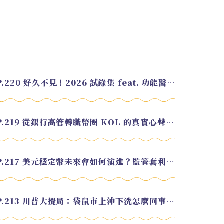
EP.220 好久不見！2026 試錄集 feat. 功能醫學營養師 美寶
EP.219 從銀行高管轉職幣圈 KOL 的真實心聲 feat.龜大
EP.217 美元穩定幣未來會如何演進？監管套利終將收斂？feat. 研究員 余哲安
EP.213 川普大攪局：袋鼠市上沖下洗怎麼回事？feat. Alvin