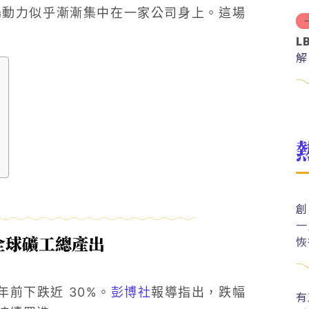
市場動力似乎漸漸集中在一家公司身上。這場
L
解
分
創
一
全球礦工總產出
恢
年前下跌近 30%。
彭博社
報導指出，跌幅
有