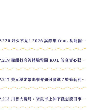
EP.220 好久不見！2026 試錄集 feat. 功能醫學營養師 美寶
EP.219 從銀行高管轉職幣圈 KOL 的真實心聲 feat.龜大
EP.217 美元穩定幣未來會如何演進？監管套利終將收斂？feat. 研究員 余哲安
EP.213 川普大攪局：袋鼠市上沖下洗怎麼回事？feat. Alvin