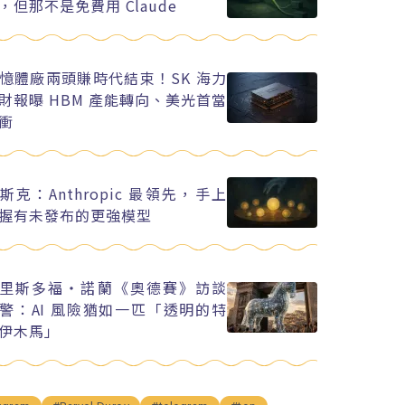
，但那不是免費用 Claude
憶體廠兩頭賺時代結束！SK 海力
財報曝 HBM 產能轉向、美光首當
衝
斯克：Anthropic 最領先，手上
握有未發布的更強模型
里斯多福・諾蘭《奧德賽》訪談
警：AI 風險猶如一匹「透明的特
伊木馬」