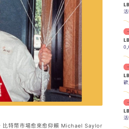
L
活
L
0
L
歡
L
活
幣市場愈來愈仰賴 Michael Saylor