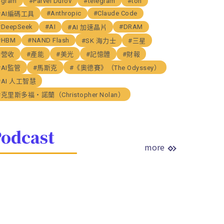
#gram
#Parvel Durov
#telegram
#ton
#Anthropic
#Claude Code
#AI編碼工具
#DeepSeek
#AI
#DRAM
#AI 加速晶片
#HBM
#NAND Flash
#SK 海力士
#三星
#營收
#產能
#美光
#記憶體
#財報
#AI監管
#馬斯克
#《奧德賽》（The Odyssey）
#AI 人工智慧
#克里斯多福・諾蘭（Christopher Nolan）
odcast
more