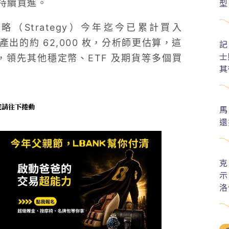
型
持續買進。
微策略（Strategy）今年迄今已累計買入
產出的約 62,000 枚，分析師更估算，這
記
士
%，領先其他穩定幣、ETF 及期貨等多個買
其
未完請往下捲動
馬
還
克
示
洛