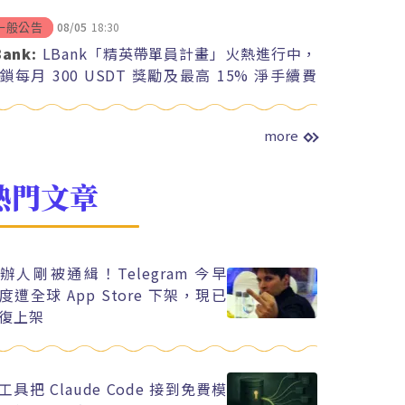
08/05
18:30
一般公告
Bank:
LBank「精英帶單員計畫」火熱進行中，
鎖每月 300 USDT 獎勵及最高 15% 淨手續費
紅
more
熱門文章
辦人剛被通緝！Telegram 今早
度遭全球 App Store 下架，現已
復上架
工具把 Claude Code 接到免費模