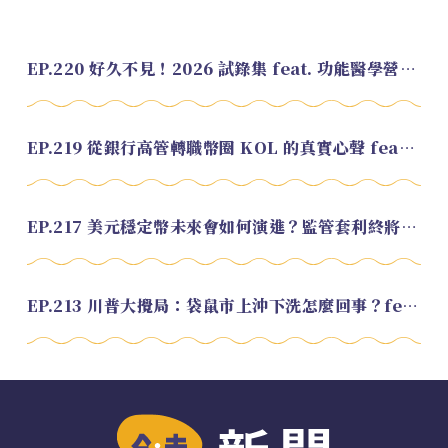
EP.220 好久不見！2026 試錄集 feat. 功能醫學營養師 美寶
EP.219 從銀行高管轉職幣圈 KOL 的真實心聲 feat.龜大
EP.217 美元穩定幣未來會如何演進？監管套利終將收斂？feat. 研究員 余哲安
EP.213 川普大攪局：袋鼠市上沖下洗怎麼回事？feat. Alvin