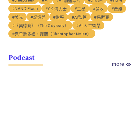
#DeepSeek
#AI
#DRAM
#HBM
#AI 加速晶片
#NAND Flash
#SK 海力士
#三星
#營收
#產能
#美光
#記憶體
#財報
#AI監管
#馬斯克
#《奧德賽》（The Odyssey）
#AI 人工智慧
#克里斯多福・諾蘭（Christopher Nolan）
Podcast
more