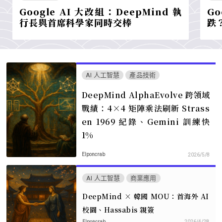
Google AI 大改組：DeepMind 執
G
行長與首席科學家同時交棒
跌
AI 人工智慧
產品技術
DeepMind AlphaEvolve 跨領域
戰績：4×4 矩陣乘法刷新 Strass
en 1969 紀錄、Gemini 訓練快
1%
Elponcrab
2026/5/8
AI 人工智慧
商業應用
DeepMind × 韓國 MOU：首海外 AI
校園、Hassabis 親簽
Elponcrab
2026/4/28