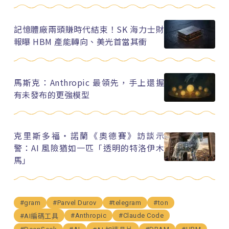
記憶體廠兩頭賺時代結束！SK 海力士財
報曝 HBM 產能轉向、美光首當其衝
馬斯克：Anthropic 最領先，手上還握
有未發布的更強模型
克里斯多福・諾蘭《奧德賽》訪談示
警：AI 風險猶如一匹「透明的特洛伊木
馬」
#gram
#Parvel Durov
#telegram
#ton
#Anthropic
#Claude Code
#AI編碼工具