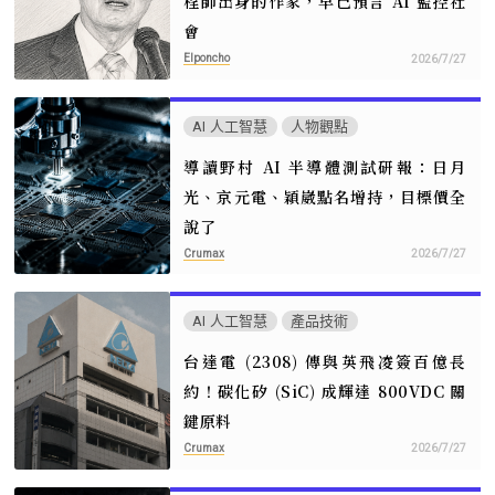
程師出身的作家，早已預言 AI 監控社
會
Elponcho
2026/7/27
AI 人工智慧
人物觀點
導讀野村 AI 半導體測試研報：日月
光、京元電、穎崴點名增持，目標價全
說了
Crumax
2026/7/27
AI 人工智慧
產品技術
台達電 (2308) 傳與英飛凌簽百億長
約！碳化矽 (SiC) 成輝達 800VDC 關
鍵原料
Crumax
2026/7/27