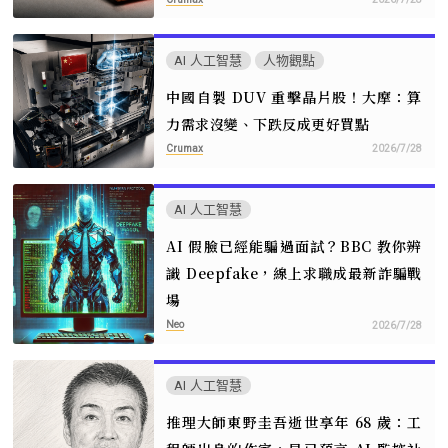
AI 人工智慧
人物觀點
中國自製 DUV 重擊晶片股！大摩：算
力需求沒變、下跌反成更好買點
Crumax
2026/7/28
AI 人工智慧
AI 假臉已經能騙過面試？BBC 教你辨
識 Deepfake，線上求職成最新詐騙戰
場
Neo
2026/7/28
AI 人工智慧
推理大師東野圭吾逝世享年 68 歲：工