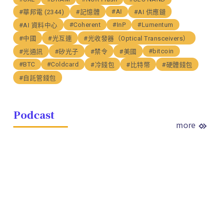
#AI
#華邦電 (2344)
#記憶體
#AI 供應鏈
#Coherent
#InP
#Lumentum
#AI 資料中心
#中國
#光互連
#光收發器（Optical Transceivers）
#bitcoin
#光通訊
#矽光子
#禁令
#美國
#BTC
#Coldcard
#冷錢包
#比特幣
#硬體錢包
#自託管錢包
Podcast
more