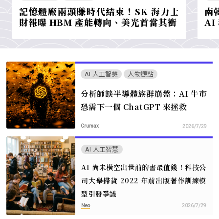
記憶體廠兩頭賺時代結束！SK 海力士
南
財報曝 HBM 產能轉向、美光首當其衝
A
AI 人工智慧
人物觀點
分析師談半導體族群崩盤：AI 牛市
恐需下一個 ChatGPT 來拯救
Crumax
2026/7/29
AI 人工智慧
AI 尚未橫空出世前的書最值錢！科技公
司大舉掃貨 2022 年前出版著作訓練模
型引發爭議
Neo
2026/7/29