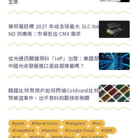
生意
華邦電目標 2027 年成全球最大 SLC NA
ND 供應商：市場低估 CMX 需求
從光通訊關鍵原料「InP」出發：美國禁
中國光收發器進口是自掘墳墓嗎？
韓國比特幣用戶如何閃過Coldcard比特
幣被盜事件，出乎意料的跟技術無關
#gram
#Parvel Durov
#telegram
#ton
#DeepMind
#Gemini
#Google Cloud
#CMX
#CXL
#DRAM
#NOR Flash
#SLC NAND