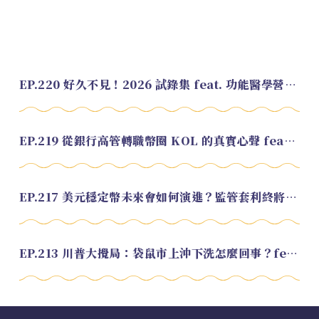
EP.220 好久不見！2026 試錄集 feat. 功能醫學營養師 美寶
EP.219 從銀行高管轉職幣圈 KOL 的真實心聲 feat.龜大
EP.217 美元穩定幣未來會如何演進？監管套利終將收斂？feat. 研究員 余哲安
EP.213 川普大攪局：袋鼠市上沖下洗怎麼回事？feat. Alvin