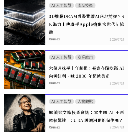
AI 人工智慧
產品技術
3D堆疊DRAM成裝置端AI落地前提？S
K海力士傳聯手Apple搶進次世代記憶
體
Crumax
2026/7/24
AI 人工智慧
商業應用
六個月抹平十年虧損：長鑫存儲吃滿 AI
內需紅利、喊 2030 年超越美光
Crumax
2026/7/24
AI 人工智慧
人物觀點
解讀梁文鋒投資會議：當中國 AI 不再
依賴輝達，CUDA 護城河還能保住嗎？
Crumax
2026/7/24