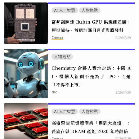
AI 人工智慧
人物觀點
富邦談輝達 Rubin GPU 供應鏈逆風：
短期減持、首選加碼日月光與聯發科
Crumax
2026/7/29
人物觀點
Chemistry 合夥人實地走訪：中國 A
I、機器人新創不是為了 IPO，而是
「不得不上市」
Neo
2026/7/29
AI 人工智慧
人物觀點
高盛警告記憶體產業「遇到大麻煩」：
長鑫存儲 DRAM 產能 2030 年將翻倍
Crumax
2026/7/28