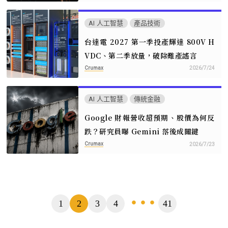
AI 人工智慧
產品技術
台達電 2027 第一季投產輝達 800V H
VDC、第二季放量，破除難產謠言
Crumax
2026/7/24
AI 人工智慧
傳統金融
Google 財報營收超預期、股價為何反
跌？研究員曝 Gemini 落後成關鍵
Crumax
2026/7/23
頁
1
2
3
4
41
...
數