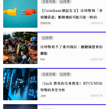
交易市場
比特幣
【Coinbase網誌全文】比特幣與「非
相關資產」斷開魂結可能只是一時的
Elponcho
2020/3/20
比特幣
比特幣救不了委內瑞拉：聽聽親歷者的
觀點
tsai
2020/3/20
交易市場
比特幣
《Jack 傑克的交易教室》BTCUSD比
特幣的多空分析
Jack
2020/3/18