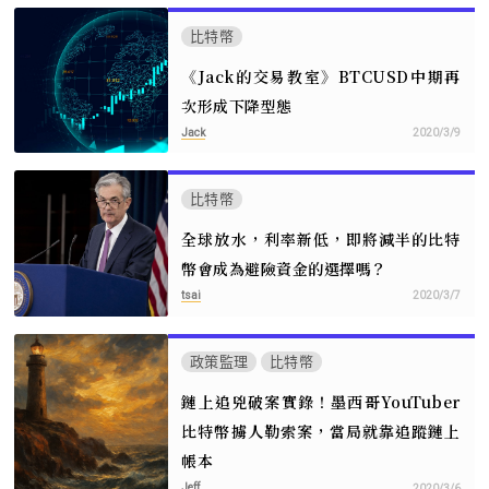
比特幣
《Jack的交易教室》BTCUSD中期再
次形成下降型態
Jack
2020/3/9
比特幣
全球放水，利率新低，即將減半的比特
幣會成為避險資金的選擇嗎？
tsai
2020/3/7
政策監理
比特幣
鏈上追兇破案實錄！墨西哥YouTuber
比特幣擄人勒索案，當局就靠追蹤鏈上
帳本
Jeff
2020/3/6