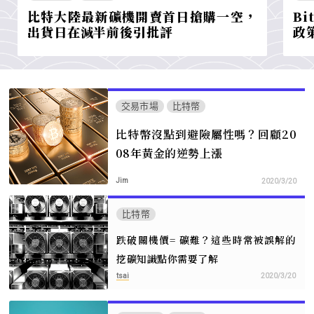
比特大陸最新礦機開賣首日搶購一空，
B
出貨日在減半前後引批評
政
交易市場
比特幣
比特幣沒點到避險屬性嗎？回顧20
08年黃金的逆勢上漲
Jim
2020/3/20
比特幣
跌破關機價= 礦難？這些時常被誤解的
挖礦知識點你需要了解
tsai
2020/3/20