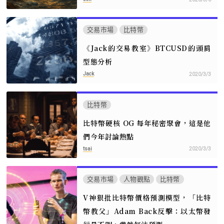
交易市場
比特幣
《Jack的交易教室》BTCUSD的頭肩
型態分析
Jack
2020/3/3
比特幣
比特幣硬核 OG 每年秘密聚會，這是他
們今年討論熱點
tsai
2020/3/3
交易市場
人物觀點
比特幣
V神狠批比特幣價格預測模型，「比特
幣教父」Adam Back反擊：以太幣發