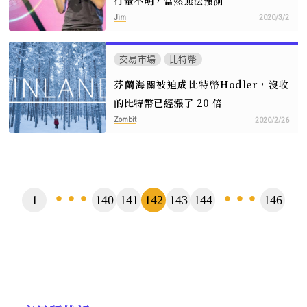
行量不明，當然無法預測
Jim
2020/3/2
交易市場
比特幣
芬蘭海關被迫成比特幣Hodler，沒收
的比特幣已經漲了 20 倍
Zombit
2020/2/26
頁
1
140
141
142
143
144
146
...
...
數