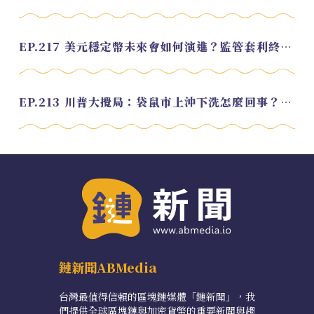
EP.217 美元穩定幣未來會如何演進？監管套利終將收斂？feat. 研究員 余哲安
EP.213 川普大攪局：袋鼠市上沖下洗怎麼回事？feat. Alvin
鏈新聞ABMedia
台灣最值得信賴的區塊鏈媒體「鏈新聞」，我
們提供全球區塊鏈與加密貨幣的重要新聞與趨