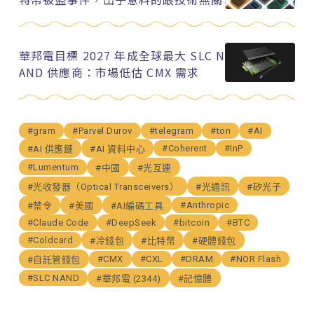
華邦電目標 2027 年成全球最大 SLC N
AND 供應商：市場低估 CMX 需求
#gram
#Parvel Durov
#telegram
#ton
#AI
#Coherent
#InP
#AI 供應鏈
#AI 資料中心
#Lumentum
#中國
#光互連
#光收發器（Optical Transceivers）
#光通訊
#矽光子
#Anthropic
#禁令
#美國
#AI編碼工具
#Claude Code
#DeepSeek
#bitcoin
#BTC
#Coldcard
#冷錢包
#比特幣
#硬體錢包
#CMX
#CXL
#DRAM
#NOR Flash
#自託管錢包
#SLC NAND
#華邦電 (2344)
#記憶體