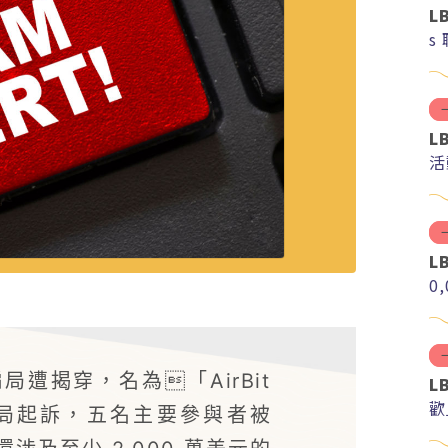
L
s
L
活
L
0
遭揭穿，名為「AirBit
L
歡
當局起訴，五名主要參與者被