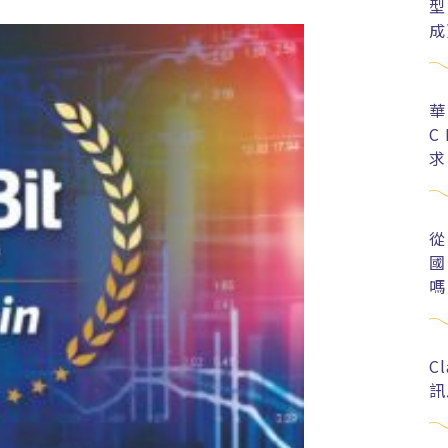
型
成
華
C
求
從
國
嗎
C
訊