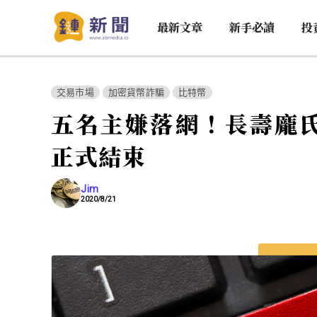
最新文章
新手必讀
投
交易市場
加密貨幣詐騙
比特幣
五名主嫌落網！長壽龐氏騙局
正式結束
Jim
2020/8/21