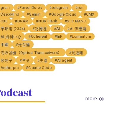
#gram
#Parvel Durov
#telegram
#ton
#DeepMind
#Gemini
#Google Cloud
#CMX
#CXL
#DRAM
#NOR Flash
#SLC NAND
#AI
#華邦電 (2344)
#記憶體
#AI 供應鏈
#Coherent
#InP
#Lumentum
#AI 資料中心
#中國
#光互連
#光收發器（Optical Transceivers）
#光通訊
#AI agent
#矽光子
#禁令
#美國
#Anthropic
#Claude Code
odcast
more