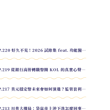
EP.220 好久不見！2026 試錄集 feat. 功能醫學營養師 美寶
EP.219 從銀行高管轉職幣圈 KOL 的真實心聲 feat.龜大
EP.217 美元穩定幣未來會如何演進？監管套利終將收斂？feat. 研究員 余哲安
EP.213 川普大攪局：袋鼠市上沖下洗怎麼回事？feat. Alvin