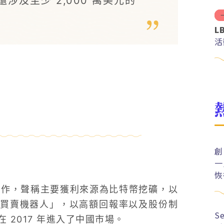
及至少 2,000 萬美元的
L
活
創
一
恢
年開始運作，聲稱主要獲利來源為比特幣挖礦，以
買賣機器人」，以高額回報率以及股份制
S
2017 年進入了中國市場。