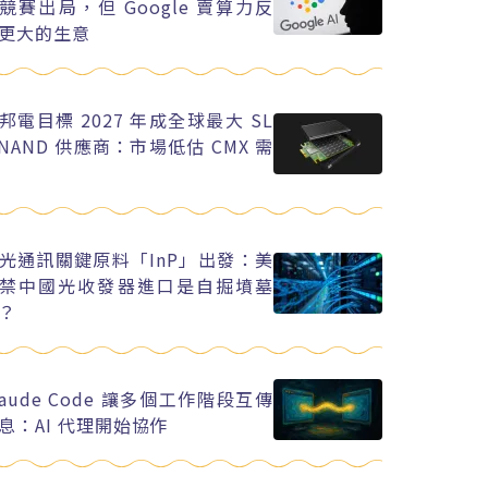
競賽出局，但 Google 賣算力反
更大的生意
邦電目標 2027 年成全球最大 SL
 NAND 供應商：市場低估 CMX 需
光通訊關鍵原料「InP」出發：美
禁中國光收發器進口是自掘墳墓
？
laude Code 讓多個工作階段互傳
息：AI 代理開始協作