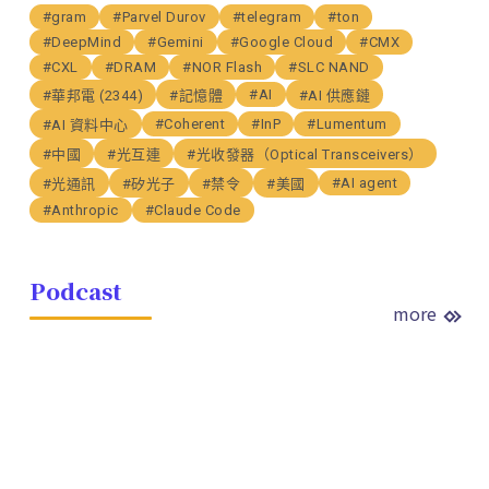
#gram
#Parvel Durov
#telegram
#ton
#DeepMind
#Gemini
#Google Cloud
#CMX
#CXL
#DRAM
#NOR Flash
#SLC NAND
#AI
#華邦電 (2344)
#記憶體
#AI 供應鏈
#Coherent
#InP
#Lumentum
#AI 資料中心
#中國
#光互連
#光收發器（Optical Transceivers）
#AI agent
#光通訊
#矽光子
#禁令
#美國
#Anthropic
#Claude Code
Podcast
more