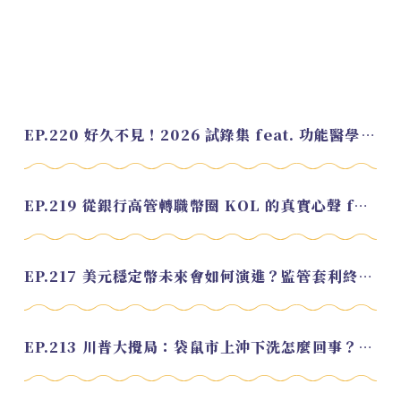
EP.220 好久不見！2026 試錄集 feat. 功能醫學營養師 美寶
EP.219 從銀行高管轉職幣圈 KOL 的真實心聲 feat.龜大
EP.217 美元穩定幣未來會如何演進？監管套利終將收斂？feat. 研究員 余哲安
EP.213 川普大攪局：袋鼠市上沖下洗怎麼回事？feat. Alvin