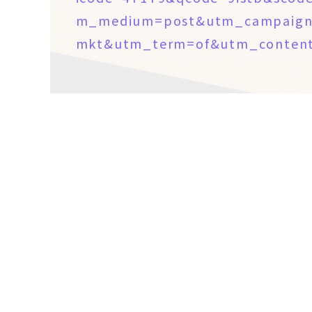
m_medium=post&utm_campaign
mkt&utm_term=of&utm_content