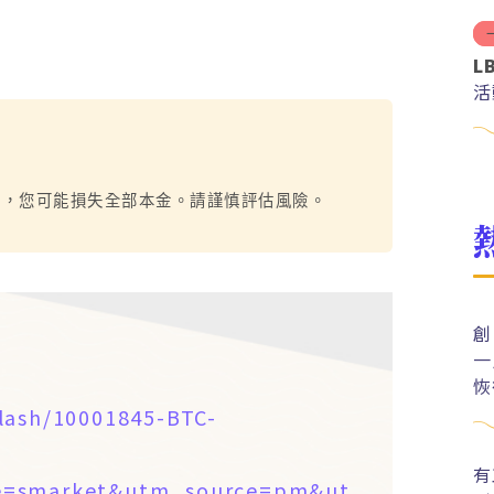
L
活
烈，您可能損失全部本金。請謹慎評估風險。
創
一
恢
lash/10001845-BTC-
有
de=smarket&utm_source=pm&ut