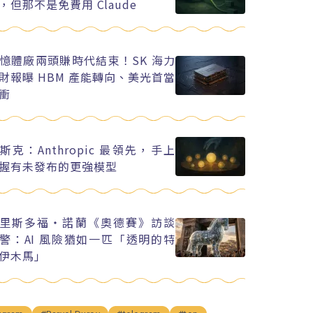
，但那不是免費用 Claude
憶體廠兩頭賺時代結束！SK 海力
財報曝 HBM 產能轉向、美光首當
衝
斯克：Anthropic 最領先，手上
握有未發布的更強模型
里斯多福・諾蘭《奧德賽》訪談
警：AI 風險猶如一匹「透明的特
伊木馬」