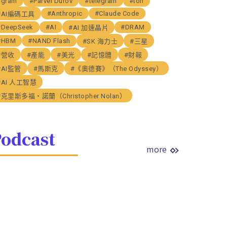
#gram
#Parvel Durov
#telegram
#ton
#Anthropic
#Claude Code
#AI編碼工具
#DeepSeek
#AI
#DRAM
#AI 加速晶片
#HBM
#NAND Flash
#SK 海力士
#三星
#營收
#產能
#美光
#記憶體
#財報
#AI監管
#馬斯克
#《奧德賽》（The Odyssey）
#AI 人工智慧
#克里斯多福・諾蘭（Christopher Nolan）
odcast
more