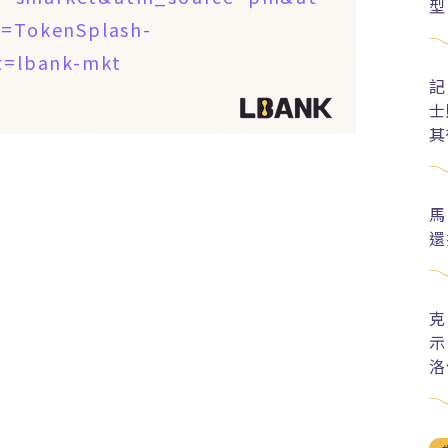
型
=TokenSplash-
=lbank-mkt
記
士
其
馬
還
克
示
洛