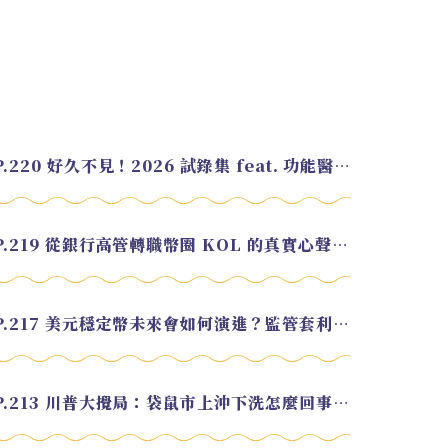
EP.220 好久不見！2026 試錄集 feat. 功能醫學營養師 美寶
EP.219 從銀行高管轉職幣圈 KOL 的真實心聲 feat.龜大
EP.217 美元穩定幣未來會如何演進？監管套利終將收斂？feat. 研究員 余哲安
EP.213 川普大攪局：袋鼠市上沖下洗怎麼回事？feat. Alvin