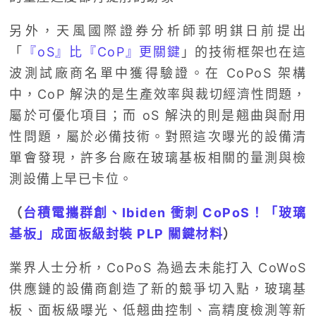
另外，天風國際證券分析師郭明錤日前提出
「
『oS』比『CoP』更關鍵
」的技術框架也在這
波測試廠商名單中獲得驗證。在 CoPoS 架構
中，CoP 解決的是生產效率與裁切經濟性問題，
屬於可優化項目；而 oS 解決的則是翹曲與耐用
性問題，屬於必備技術。對照這次曝光的設備清
單會發現，許多台廠在玻璃基板相關的量測與檢
測設備上早已卡位。
（
台積電攜群創、Ibiden 衝刺 CoPoS！「玻璃
基板」成面板級封裝 PLP 關鍵材料
）
業界人士分析，CoPoS 為過去未能打入 CoWoS
供應鏈的設備商創造了新的競爭切入點，玻璃基
板、面板級曝光、低翹曲控制、高精度檢測等新