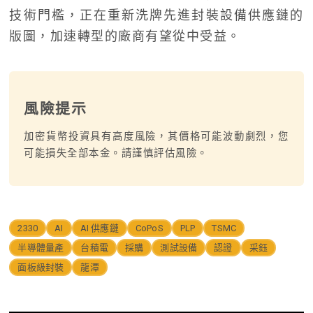
技術門檻，正在重新洗牌先進封裝設備供應鏈的
版圖，加速轉型的廠商有望從中受益。
風險提示
加密貨幣投資具有高度風險，其價格可能波動劇烈，您
可能損失全部本金。請謹慎評估風險。
2330
AI
AI 供應鏈
CoPoS
PLP
TSMC
半導體量產
台積電
採購
測試設備
認證
采鈺
面板級封裝
龍潭