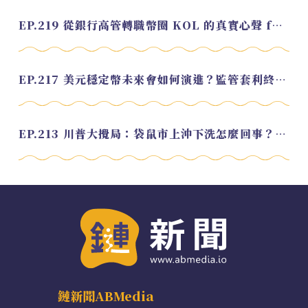
EP.219 從銀行高管轉職幣圈 KOL 的真實心聲 feat.龜大
EP.217 美元穩定幣未來會如何演進？監管套利終將收斂？feat. 研究員 余哲安
EP.213 川普大攪局：袋鼠市上沖下洗怎麼回事？feat. Alvin
鏈新聞ABMedia