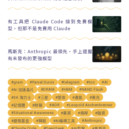
有工具把 Claude Code 接到免費模
型，但那不是免費用 Claude
馬斯克：Anthropic 最領先，手上還握
有未發布的更強模型
#gram
#Parvel Durov
#telegram
#ton
#AI
#DRAM
#HBM
#NAND Flash
#AI 加速晶片
#SK 海力士
#三星
#營收
#產能
#美光
#ADR
#Leopold Aschenbrenner
#記憶體
#財報
#Situational Awareness
#募資
#槓桿
#融資
#Anthropic
#避險基金
#韓股
#AI編碼工具
#Claude Code
#DeepSeek
#AI監管
#馬斯克