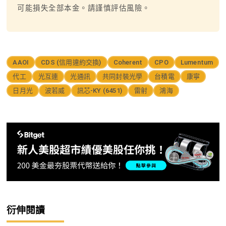
可能損失全部本金。請謹慎評估風險。
AAOI
CDS (信用違約交換)
Coherent
CPO
Lumentum
代工
光互連
光通訊
共同封裝光學
台積電
康寧
日月光
波若威
訊芯-KY (6451)
雷射
鴻海
衍伸閱讀