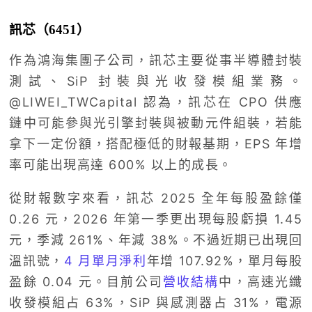
訊芯（6451）
作為鴻海集團子公司，訊芯主要從事半導體封裝
測試、SiP 封裝與光收發模組業務。
@LIWEI_TWCapital 認為，訊芯在 CPO 供應
鏈中可能參與光引擎封裝與被動元件組裝，若能
拿下一定份額，搭配極低的財報基期，EPS 年增
率可能出現高達 600% 以上的成長。
從財報數字來看，訊芯 2025 全年每股盈餘僅
0.26 元，2026 年第一季更出現每股虧損 1.45
元，季減 261%、年減 38%。不過近期已出現回
溫訊號，
4 月單月淨利
年增 107.92%，單月每股
盈餘 0.04 元。目前公司
營收結構
中，高速光纖
收發模組占 63%，SiP 與感測器占 31%，電源