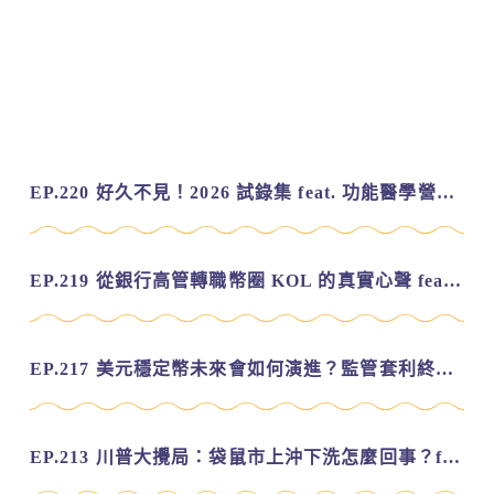
EP.220 好久不見！2026 試錄集 feat. 功能醫學營養師 美寶
EP.219 從銀行高管轉職幣圈 KOL 的真實心聲 feat.龜大
EP.217 美元穩定幣未來會如何演進？監管套利終將收斂？feat. 研究員 余哲安
EP.213 川普大攪局：袋鼠市上沖下洗怎麼回事？feat. Alvin