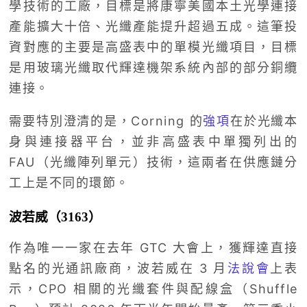
學技術的工廠，目標是將康寧美國本土光學連接
產能擴大十倍、光纖產能提升超過五成。這筆投
資對應的主要是高盛表中的單模光纖項目，目標
是用玻璃光纖取代輝達機架系統內部的部分銅纜
連接。
需要特別澄清的是，Corning 的
強項
在於光纖本
身與連接器平台，並非高盛表中單獨列出的
FAU（光纖陣列單元）技術，這兩者在供應鏈分
工上是不同的環節。
波若威（3163）
作為唯一一家在去年 GTC 大會上，獲輝達直接
點名的光通訊廠商，波若威在 3 月
法說會
上表
示，CPO 相關的光纖套件與配線盒（Shuffle