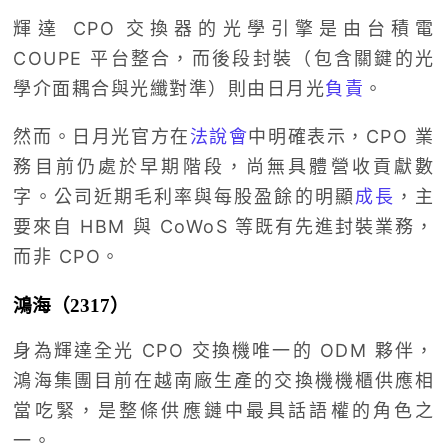
輝達 CPO 交換器的光學引擎是由台積電
COUPE 平台整合，而後段封裝（包含關鍵的光
學介面耦合與光纖對準）則由日月光
負責
。
然而。日月光官方在
法說會
中明確表示，CPO 業
務目前仍處於早期階段，尚無具體營收貢獻數
字。公司近期毛利率與每股盈餘的明顯
成長
，主
要來自 HBM 與 CoWoS 等既有先進封裝業務，
而非 CPO。
鴻海（2317）
身為輝達全光 CPO 交換機唯一的 ODM 夥伴，
鴻海集團目前在越南廠生產的交換機機櫃供應相
當吃緊，是整條供應鏈中最具話語權的角色之
一。