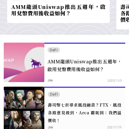
AMM龍頭Uniswap推出五週年，啟
壽
用兌幣費用後收益如何？
各
價
DeFi
AMM龍頭Uniswap推出五週年，
啟用兌幣費用後收益如何？
Jim
2023/11/3
DeFi
壽司幣七折尋求風投融資？FTX、風投
各路意見殺到，Arca 霸氣回：我們溢
價收！
Jim
2021/7/19