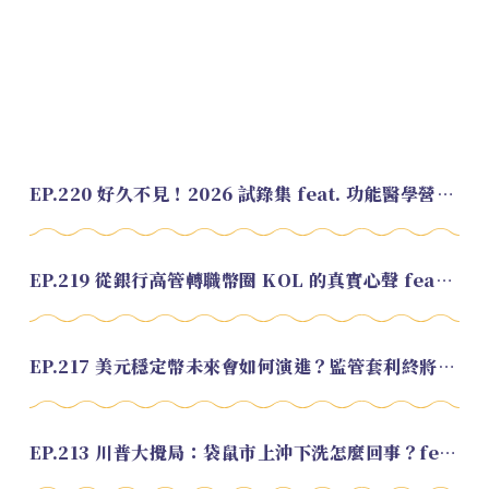
EP.220 好久不見！2026 試錄集 feat. 功能醫學營養師 美寶
EP.219 從銀行高管轉職幣圈 KOL 的真實心聲 feat.龜大
EP.217 美元穩定幣未來會如何演進？監管套利終將收斂？feat. 研究員 余哲安
EP.213 川普大攪局：袋鼠市上沖下洗怎麼回事？feat. Alvin