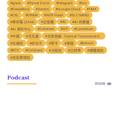
#gram
#Parvel Durov
#telegram
#ton
#DeepMind
#Gemini
#Google Cloud
#CMX
#CXL
#DRAM
#NOR Flash
#SLC NAND
#AI
#華邦電 (2344)
#記憶體
#AI 供應鏈
#Coherent
#InP
#Lumentum
#AI 資料中心
#中國
#光互連
#光收發器（Optical Transceivers）
#bitcoin
#光通訊
#矽光子
#禁令
#美國
#BTC
#Coldcard
#冷錢包
#比特幣
#硬體錢包
#自託管錢包
Podcast
more