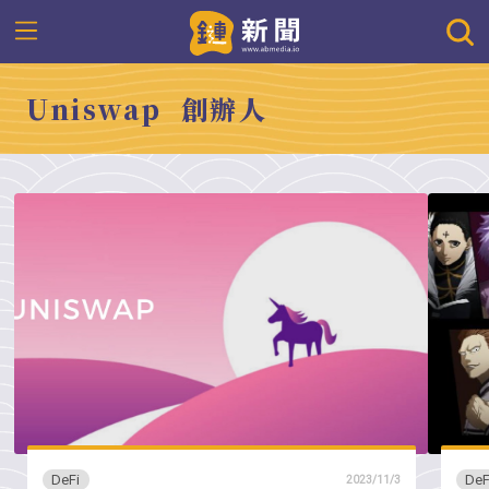
Uniswap 創辦人
DeFi
DeF
2023/11/3