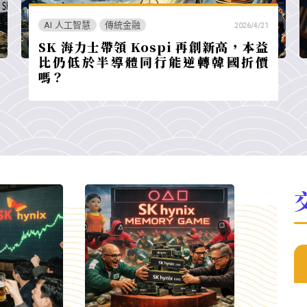
AI 人工智慧
傳統金融
2026/4/21
SK 海力士帶領 Kospi 再創新高，本益
比仍低於半導體同行能逆轉韓國折價
嗎？