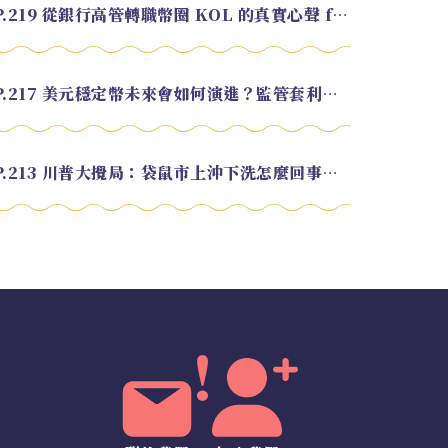
EP.219 從銀行高管轉職幣圈 KOL 的真實心聲 feat.龜大
EP.217 美元穩定幣未來會如何演進？監管套利終將收斂？feat. 研究員 余哲安
EP.213 川普大攪局：袋鼠市上沖下洗怎麼回事？feat. Alvin