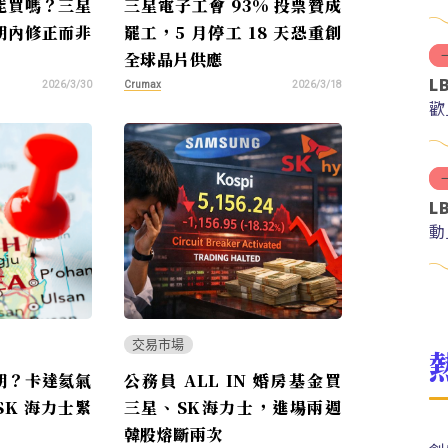
能買嗎？三星
三星電子工會 93% 投票贊成
期內修正而非
罷工，5 月停工 18 天恐重創
全球晶片供應
L
Crumax
2026/3/30
2026/3/18
歡
L
動
交易市場
期？卡達氦氣
公務員 ALL IN 婚房基金買
K 海力士緊
三星、SK海力士，進場兩週
韓股熔斷兩次