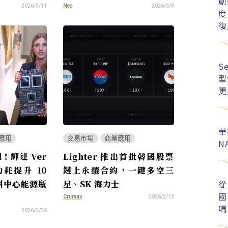
創
Neo
2026/3/11
2026/3/9
度
復
S
型
更
華
應用
交易市場
商業應用
N
l！輝達 Ver
Lighter 推出首批韓國股票
能功耗提升 10
鏈上永續合約，一鍵多空三
從
資料中心能源瓶
星、SK 海力士
國
Crumax
2026/2/12
嗎
2026/2/26