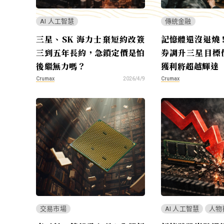
AI 人工智慧
傳統金融
三星、SK 海力士棄短約改簽
記憶體還沒退燒
三到五年長約，急鎖定價是怕
券調升三星目標價
後繼無力嗎？
獲利將超越輝達
Crumax
Crumax
2026/4/9
交易市場
AI 人工智慧
人物