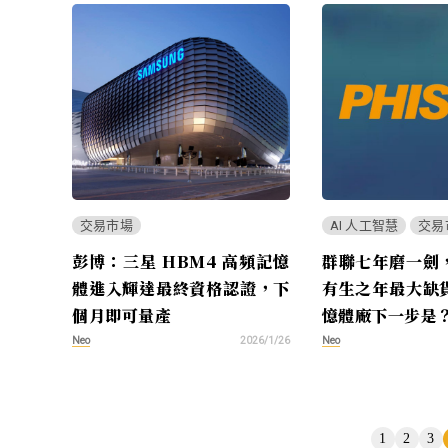
交易市場
AI 人工智慧
交易
彭博：三星 HBM4 高頻記憶
群聯七年磨一劍
體進入輝達最終資格認證，下
有生之年最大缺
個月即可量產
憶體廠下一步是
Neo
Neo
2026/1/26
頁
1
2
3