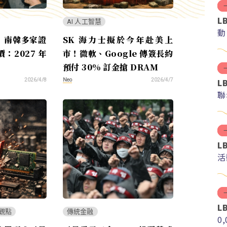
L
AI 人工智慧
動
！南韓多家證
SK 海力士擬於今年赴美上
：2027 年
市！微軟、Google 傳簽長約
預付 30% 訂金搶 DRAM
L
Neo
2026/4/8
2026/4/7
聯
L
活
L
觀點
傳統金融
0