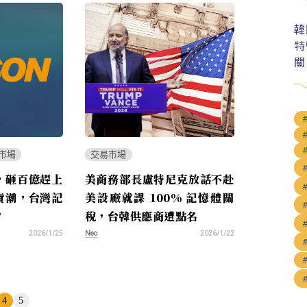
韓
特
關
市場
交易市場
，砸百億趕上
美商務部長盧特尼克放話不赴
貨潮，台灣記
美設廠就課 100% 記憶體關
？
稅，台韓供應商遭點名
Neo
2026/1/25
2026/1/22
4
5