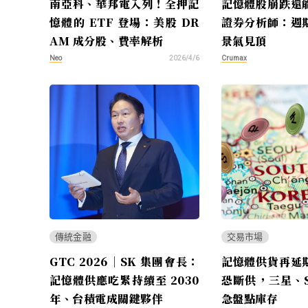
南亞科、華邦電入列！全押記
記憶體股崩跌還
憶體的 ETF 登場：美股 DR
證券分析師：週
AM 成分股、費率解析
景氣見頂
Neo
Crumax
2026/4/6
傳統金融
交易市場
GTC 2026｜SK 集團會長：
記憶體供貨再延
記憶體供應吃緊持續至 2030
恐斷供，三星、S
年、台積電成關鍵夥伴
急盤點庫存