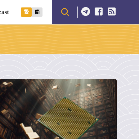
cast
繁
简