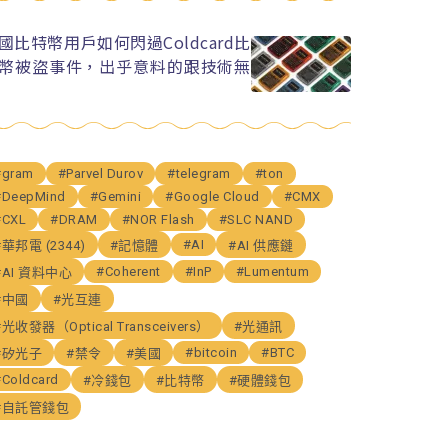
國比特幣用戶如何閃過Coldcard比
幣被盜事件，出乎意料的跟技術無
#gram
#Parvel Durov
#telegram
#ton
#DeepMind
#Gemini
#Google Cloud
#CMX
#CXL
#DRAM
#NOR Flash
#SLC NAND
#AI
#華邦電 (2344)
#記憶體
#AI 供應鏈
#Coherent
#InP
#Lumentum
#AI 資料中心
#中國
#光互連
#光收發器（Optical Transceivers）
#光通訊
#bitcoin
#BTC
#矽光子
#禁令
#美國
#Coldcard
#冷錢包
#比特幣
#硬體錢包
#自託管錢包