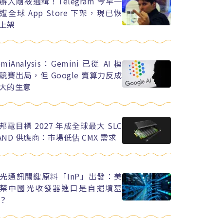
辦人剛被通緝！Telegram 今早一
遭全球 App Store 下架，現已恢
上架
emiAnalysis：Gemini 已從 AI 模
競賽出局，但 Google 賣算力反成
大的生意
邦電目標 2027 年成全球最大 SLC
AND 供應商：市場低估 CMX 需求
光通訊關鍵原料「InP」出發：美
禁中國光收發器進口是自掘墳墓
？