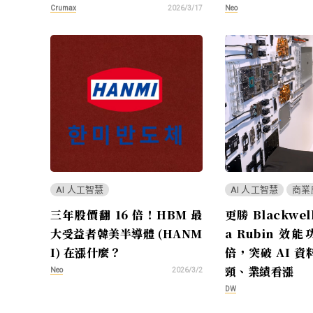
Crumax
Neo
2026/3/17
AI 人工智慧
AI 人工智慧
商業
三年股價翻 16 倍！HBM 最
更勝 Blackwel
大受益者韓美半導體 (HANM
a Rubin 效
I) 在漲什麼？
倍，突破 AI 
頸、業績看漲
Neo
2026/3/2
DW