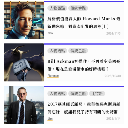
人物觀點
傳統金融
解析價值投資大師 Howard Marks 最
新備忘錄：對資產配置的思考(上)
Neo
2024/11/3
人物觀點
傳統金融
Bill Ackman神操作，不再看空美國長
債，現在是進場債市的好時機嗎？
Florence
2023/10/30
人物觀點
傳統金融
比特幣
2017稱其龐氏騙局，霍華德馬克斯最新
備忘錄：感謝我兒子持有可觀的比特幣
Jim
2021/1/14