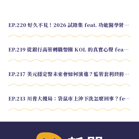
EP.220 好久不見！2026 試錄集 feat. 功能醫學營養師 美寶
EP.219 從銀行高管轉職幣圈 KOL 的真實心聲 feat.龜大
EP.217 美元穩定幣未來會如何演進？監管套利終將收斂？feat. 研究員 余哲安
EP.213 川普大攪局：袋鼠市上沖下洗怎麼回事？feat. Alvin