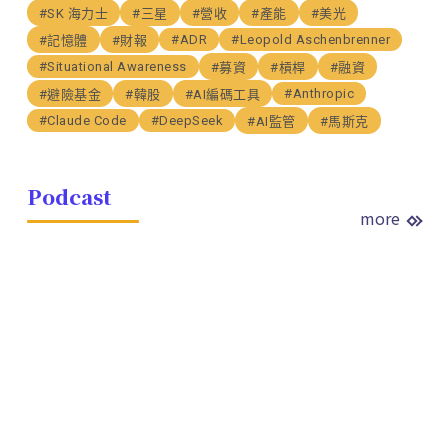
#SK 海力士
#三星
#營收
#產能
#美光
#ADR
#Leopold Aschenbrenner
#記憶體
#財報
#Situational Awareness
#募資
#槓桿
#融資
#Anthropic
#避險基金
#韓股
#AI編碼工具
#Claude Code
#DeepSeek
#AI監管
#馬斯克
Podcast
more