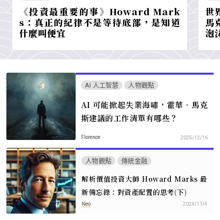
《投資最重要的事》Howard Mark
世
s：真正的紀律不是等待底部，是知道
馬克
什麼叫便宜
泡
AI 人工智慧
人物觀點
AI 可能掀起失業海嘯，霍華‧馬克
斯建議的工作清單有哪些？
Florence
2025/12/16
人物觀點
傳統金融
解析價值投資大師 Howard Marks 最
新備忘錄：對資產配置的思考(下)
Neo
2024/11/4