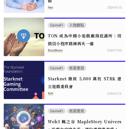
做
Neo
2024/9/10
GameFi
人物觀點
TON 成為中國小遊戲廠商庇護所：用
微信小程序路線再火一遍
BlockBeats
2024/7/30
GameFi
商業應用
Starknet 撥款 5,000 萬枚 STRK 建
立遊戲委員會
Kyle
2024/3/12
GameFi
商業應用
Web3 楓之谷 MapleStory Univers