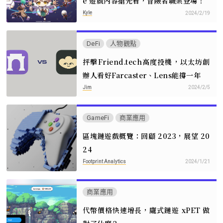
e 遊戲內容搶先看，冒險者職業登場！
Kyle
2024/2/19
DeFi
人物觀點
抨擊Friend.tech高度投機，以太坊創
辦人看好Farcaster、Lens能撐一年
Jim
2024/2/5
GameFi
商業應用
區塊鏈遊戲概覽：回顧 2023，展望 20
24
Footprint Analytics
2024/1/21
商業應用
代幣價格快速增長，龐式鏈遊 xPET 做