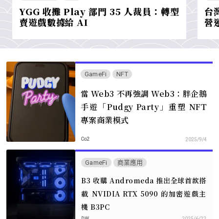
YGG 收攤 Play 部門 35 人裁員：轉型
台灣
賣遊戲數據給 AI
營運
GameFi
NFT
當 Web3 不再強調 Web3：胖企鵝
手遊「Pudgy Party」重塑 NFT
專案商業模式
Co2
2025/9/4
GameFi
商業應用
B3 收購 Andromeda 推出全球首款搭
載 NVIDIA RTX 5090 的加密遊戲主
機 B3PC
DW
2025/6/22