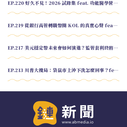
EP.220 好久不見！2026 試錄集 feat. 功能醫學營養師 美寶
EP.219 從銀行高管轉職幣圈 KOL 的真實心聲 feat.龜大
EP.217 美元穩定幣未來會如何演進？監管套利終將收斂？feat. 研究員 余哲安
EP.213 川普大攪局：袋鼠市上沖下洗怎麼回事？feat. Alvin