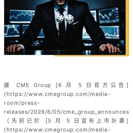
據 CME Group [6 月 5 日官方公告]
(https://www.cmegroup.com/media-
room/press-
releases/2026/6/05/cme_group_announcesfir
（先前已於 [5 月 5 日宣布上市計畫]
(https://www.cmegroup.com/media-