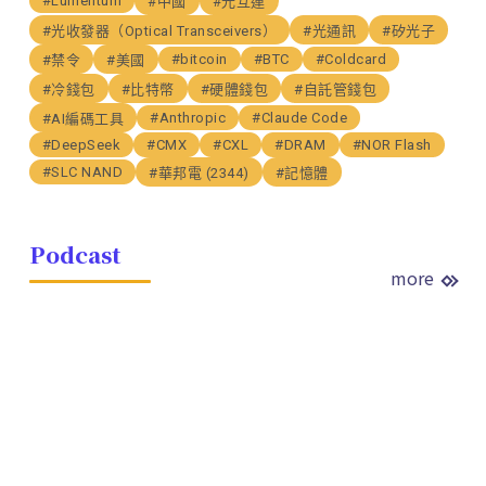
#Lumentum
#中國
#光互連
#光收發器（Optical Transceivers）
#光通訊
#矽光子
#bitcoin
#BTC
#Coldcard
#禁令
#美國
#冷錢包
#比特幣
#硬體錢包
#自託管錢包
#Anthropic
#Claude Code
#AI編碼工具
#DeepSeek
#CMX
#CXL
#DRAM
#NOR Flash
#SLC NAND
#華邦電 (2344)
#記憶體
Podcast
more