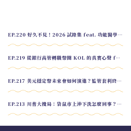
EP.220 好久不見！2026 試錄集 feat. 功能醫學營養師 美寶
EP.219 從銀行高管轉職幣圈 KOL 的真實心聲 feat.龜大
EP.217 美元穩定幣未來會如何演進？監管套利終將收斂？feat. 研究員 余哲安
EP.213 川普大攪局：袋鼠市上沖下洗怎麼回事？feat. Alvin