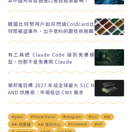
禁中國光收發器進口是自掘墳墓嗎？
韓國比特幣用戶如何閃過Coldcard比
特幣被盜事件，出乎意料的跟技術無關
有工具把 Claude Code 接到免費模
型，但那不是免費用 Claude
華邦電目標 2027 年成全球最大 SLC N
AND 供應商：市場低估 CMX 需求
#gram
#Parvel Durov
#telegram
#ton
#AI
#Coherent
#InP
#AI 供應鏈
#AI 資料中心