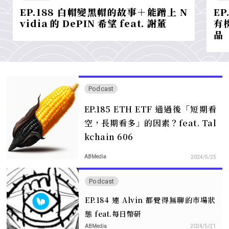
EP.188 白帽變黑帽的故事＋能蹭上 N
EP
vidia 的 DePIN 希望 feat. 謝董
有機
品
Podcast
EP.185 ETH ETF 通過後「短期看
空，長期看多」的因素？feat. Tal
kchain 606
ABMedia
2024/5/25
Podcast
EP.184 連 Alvin 都覺得無聊的市場狀
態 feat.每日幣研
ABMedia
2024/5/21