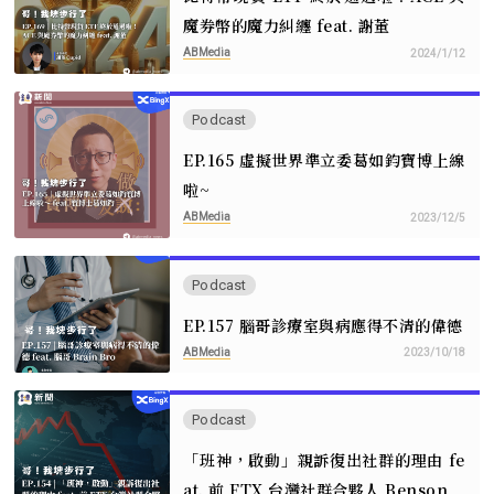
魔券幣的魔力糾纏 feat. 謝董
ABMedia
2024/1/12
Podcast
EP.165 虛擬世界準立委葛如鈞寶博上線
啦~
ABMedia
2023/12/5
Podcast
EP.157 腦哥診療室與病應得不清的偉德
ABMedia
2023/10/18
Podcast
「班神，啟動」親訴復出社群的理由 fe
at. 前 FTX 台灣社群合夥人 Benson