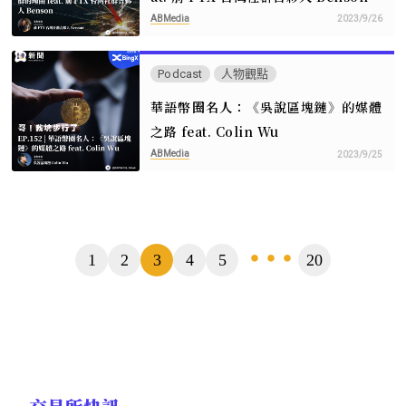
ABMedia
2023/9/26
Podcast
人物觀點
華語幣圈名人：《吳說區塊鏈》的媒體
之路 feat. Colin Wu
ABMedia
2023/9/25
頁
1
2
3
4
5
20
...
數