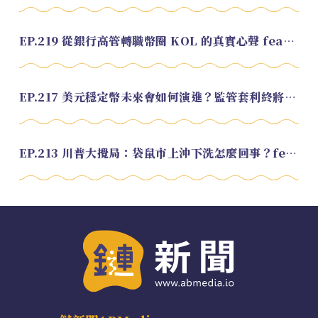
EP.219 從銀行高管轉職幣圈 KOL 的真實心聲 feat.龜大
EP.217 美元穩定幣未來會如何演進？監管套利終將收斂？feat. 研究員 余哲安
EP.213 川普大攪局：袋鼠市上沖下洗怎麼回事？feat. Alvin