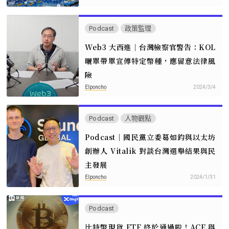
Podcast
政策監理
Web3 大西進｜台灣檢察官警告：KOL
曬單帶單宣傳特定幣種，應留意法律風
險
Elponcho
2024/3/4
Podcast
人物觀點
Podcast｜國民黨立委葛如鈞與以太坊
創辦人 Vitalik 對談台灣選舉結果與民
主發展
Elponcho
2024/1/31
Podcast
比特幣現貨 ETF 終於通過啦！ACE 與