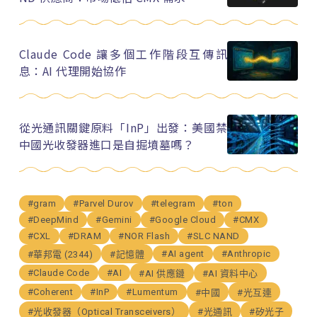
Claude Code 讓多個工作階段互傳訊
息：AI 代理開始協作
從光通訊關鍵原料「InP」出發：美國禁
中國光收發器進口是自掘墳墓嗎？
#gram
#Parvel Durov
#telegram
#ton
#DeepMind
#Gemini
#Google Cloud
#CMX
#CXL
#DRAM
#NOR Flash
#SLC NAND
#AI agent
#Anthropic
#華邦電 (2344)
#記憶體
#Claude Code
#AI
#AI 供應鏈
#AI 資料中心
#Coherent
#InP
#Lumentum
#中國
#光互連
#光收發器（Optical Transceivers）
#光通訊
#矽光子