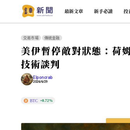
最新文章
新手必讀
投
交易市場
傳統金融
美伊暫停敵對狀態：荷
技術談判
Elponcrab
2026/6/29
BTC
+0.72%