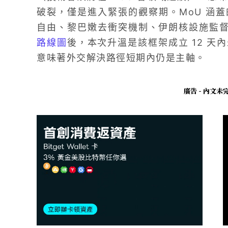
破裂，僅是進入緊張的觀察期。MoU 涵
自由、黎巴嫩去衝突機制、伊朗核設施監
路線圖
後，本次升溫是該框架成立 12 
意味著外交解決路徑短期內仍是主軸。
廣告 - 內文