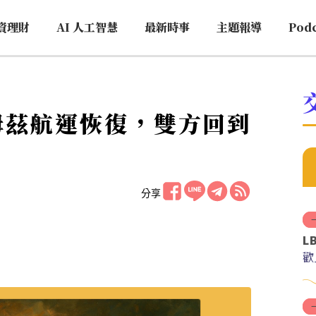
資理財
AI 人工智慧
最新時事
主題報導
Pod
姆茲航運恢復，雙方回到
分享
L
歡