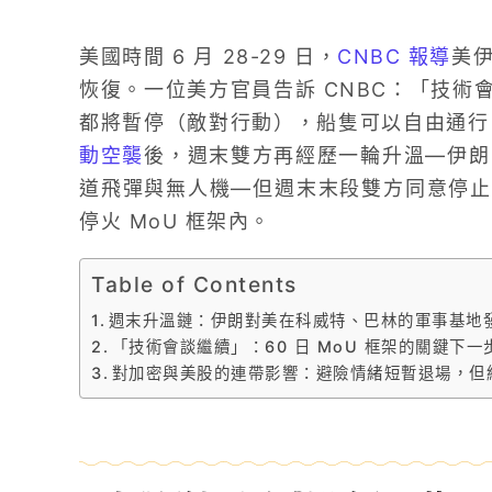
美國時間 6 月 28-29 日，
CNBC 報導
美
恢復。一位美方官員告訴 CNBC：「技術會
都將暫停（敵對行動），船隻可以自由通行
動空襲
後，週末雙方再經歷一輪升溫—伊朗 
道飛彈與無人機—但週末末段雙方同意停止軍事行
停火 MoU 框架內。
Table of Contents
週末升溫鏈：伊朗對美在科威特、巴林的軍事基地
「技術會談繼續」：60 日 MoU 框架的關鍵下一
對加密與美股的連帶影響：避險情緒短暫退場，但