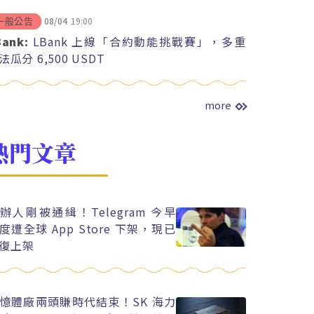
08/04
19:00
一般公告
Bank:
LBank 上線「合約動能挑戰賽」，多重
法瓜分 6,500 USDT
more
熱門文章
辦人剛被通緝！Telegram 今早
度遭全球 App Store 下架，現已
復上架
憶體廠兩頭賺時代結束！SK 海力