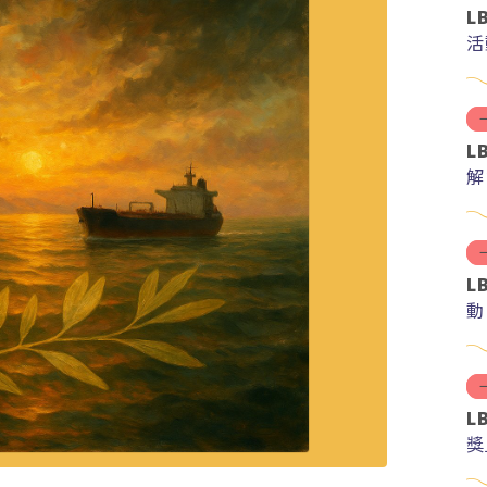
L
活
L
解
分
L
動
L
獎