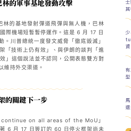
巴林的軍事基地發動攻擊
士
其
、巴林的基地發射彈道飛彈與無人機，巴林
少
國際機場短暫暫停運作。這是 6 月 17 日
t
行動。川普總統一度發文威脅「徹底毀滅」
資
停火框架「技術上仍有效」、與伊朗的談判「進
效」這個說法並不認同，公開表態雙方對
以維持外交渠道。
有
型
框架的關鍵下一步
馬
還
ntinue on all areas of the MoU」
6 月 17 日簽訂的 60 日停火框架尚未