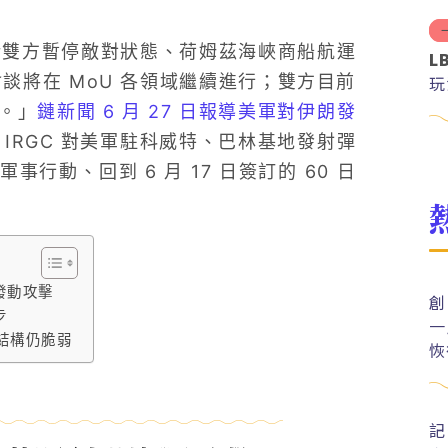
伊雙方暫停敵對狀態、荷姆茲海峽商船航運
L
談將在 MoU 各領域繼續進行；雙方目前
玩
。」
鏈新聞 6 月 27 日報導美軍對伊朗發
IRGC 對美軍駐科威特、巴林基地發射彈
動、回到 6 月 17 日簽訂的 60 日
發動攻擊
創
步
一
結構仍脆弱
恢
記