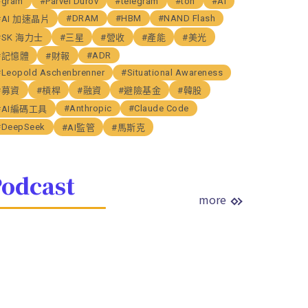
#gram
#Parvel Durov
#telegram
#ton
#AI
#DRAM
#HBM
#NAND Flash
#AI 加速晶片
#SK 海力士
#三星
#營收
#產能
#美光
#ADR
#記憶體
#財報
#Leopold Aschenbrenner
#Situational Awareness
#募資
#槓桿
#融資
#避險基金
#韓股
#Anthropic
#Claude Code
#AI編碼工具
#DeepSeek
#AI監管
#馬斯克
odcast
more