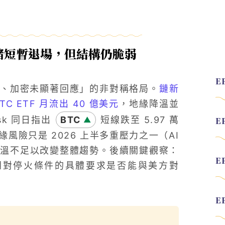
緒短暫退場，但結構仍脆弱
升、加密未顯著回應」的非對稱格局。
鏈新
C ETF 月流出 40 億美元
，地緣降溫並
sk 同日指出
BTC
短線跌至 5.97 萬
▲
險只是 2026 上半多重壓力之一（AI
降溫不足以改變整體趨勢。後續關鍵觀察：
伊朗對停火條件的具體要求是否能與美方對