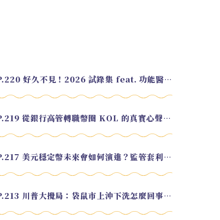
EP.220 好久不見！2026 試錄集 feat. 功能醫學營養師 美寶
EP.219 從銀行高管轉職幣圈 KOL 的真實心聲 feat.龜大
EP.217 美元穩定幣未來會如何演進？監管套利終將收斂？feat. 研究員 余哲安
EP.213 川普大攪局：袋鼠市上沖下洗怎麼回事？feat. Alvin