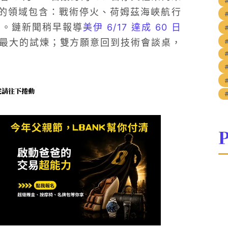
蓋的領域包含：戰術停火、荷姆茲海峽航行
督。鏈新聞稍早報導
美伊 6/17 達成 60 日
天內最大的試煉；雙方願意回到技術會談桌，
未完請往下捲動
P