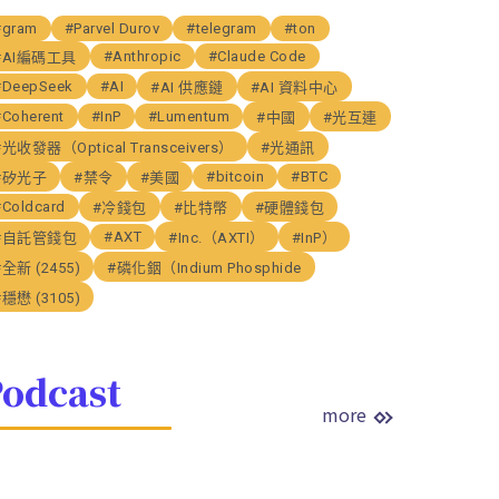
#gram
#Parvel Durov
#telegram
#ton
#Anthropic
#Claude Code
#AI編碼工具
#DeepSeek
#AI
#AI 供應鏈
#AI 資料中心
#Coherent
#InP
#Lumentum
#中國
#光互連
#光收發器（Optical Transceivers）
#光通訊
#bitcoin
#BTC
#矽光子
#禁令
#美國
#Coldcard
#冷錢包
#比特幣
#硬體錢包
#AXT
#自託管錢包
#Inc.（AXTI）
#InP）
#全新 (2455)
#磷化銦（Indium Phosphide
#穩懋 (3105)
odcast
more