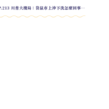
EP.213 川普大攪局：袋鼠市上沖下洗怎麼回事？feat. Alvin