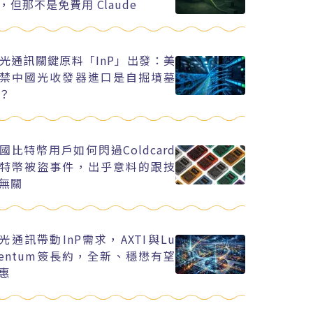
，但那不是免費用 Claude
光通訊關鍵原料「InP」出發：美
禁中國光收發器進口是自掘墳墓
？
國比特幣用戶如何閃過Coldcard
特幣被盜事件，出乎意料的跟技
無關
I光通訊帶動InP需求，AXTI與Lu
entum簽長約，全新、穩懋有望
惠