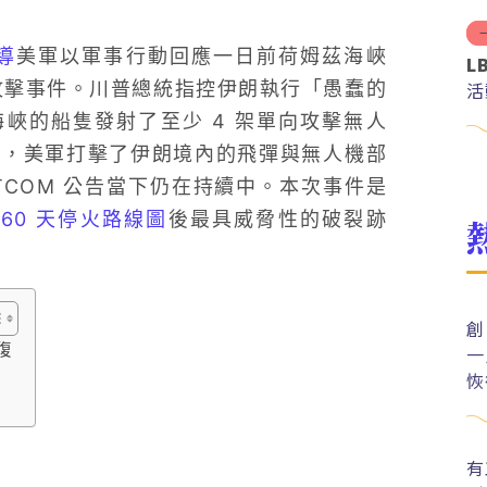
報導
美軍以軍事行動回應一日前荷姆茲海峽
L
無人機攻擊事件。川普總統指控伊朗執行「愚蠢的
活
峽的船隻發射了至少 4 架單向攻擊無人
明，美軍打擊了伊朗境內的飛彈與無人機部
TCOM 公告當下仍在持續中。本次事件是
 60 天停火路線圖
後最具威脅性的破裂跡
創
復
一
恢
有