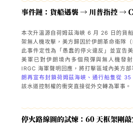
事件鏈：貨船遇襲 → 川普指控 → C
本次升溫源自荷姆茲海峽 6 月 26 日的
架無人機攻擊，美方歸因於伊朗革命衛隊（IRGC
此事件定性為「愚蠢的停火違反」並宣告美方
美軍已對伊朗境內多個飛彈與無人機發
IRGC 海軍聲明回應，將打擊區域內美方
朗再宣布封鎖荷姆茲海峽、通行船隻從 35 
該水道控制權的衝突直接從外交轉為軍事。
停火路線圖的試煉：60 天框架剛