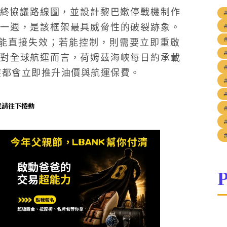
最終協議路線圖，並設計黎巴嫩停戰機制作
一週，是該框架最具威脅性的破裂跡象。
可能直接失效；若能控制，則需要立即重啟
對全球航運而言，荷姆茲海峽每日約承載
突都會立即推升油價與航運保費。
未完請往下捲動
P