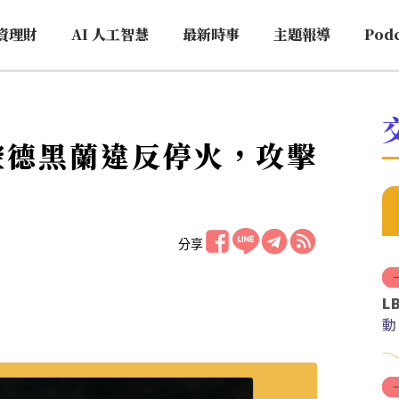
資理財
AI 人工智慧
最新時事
主題報導
Pod
控德黑蘭違反停火，攻擊
分享
L
動