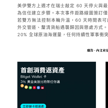
美伊雙方上週才在瑞士敲定 60 天停火與
為信任建立步驟。本次事件距路線圖簽訂僅
若雙方無法控制本輪升溫，60 天時間表
外交管道、釐清貨船遇襲歸因與懲處方式。
20% 全球原油海運量，任何持續性軍事衝
廣告 - 內文