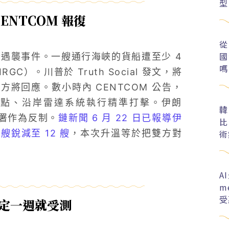
型
ENTCOM 報復
從
國
貨船遇襲事件。一艘通行海峽的貨船遭至少 4
嗎
）。川普於 Truth Social 發文，將
將回應。數小時內 CENTCOM 公告，
射點、沿岸雷達系統執行精準打擊。伊朗
韓
部署作為反制。
鏈新聞 6 月 22 日已報導伊
比
艘銳減至 12 艘
，本次升溫等於把雙方對
術
A
m
受
敲定一週就受測