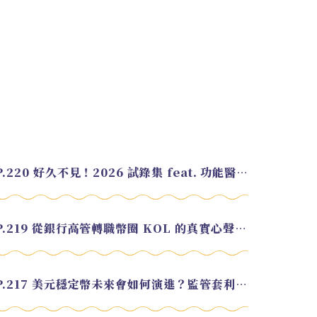
EP.220 好久不見！2026 試錄集 feat. 功能醫學營養師 美寶
EP.219 從銀行高管轉職幣圈 KOL 的真實心聲 feat.龜大
EP.217 美元穩定幣未來會如何演進？監管套利終將收斂？feat. 研究員 余哲安