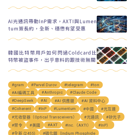
AI光通訊帶動InP需求，AXTI與Lumen
tum簽長約，全新、穩懋有望受惠
韓國比特幣用戶如何閃過Coldcard比
特幣被盜事件，出乎意料的跟技術無關
#gram
#Parvel Durov
#telegram
#ton
#Anthropic
#Claude Code
#AI編碼工具
#DeepSeek
#AI
#AI 供應鏈
#AI 資料中心
#Coherent
#InP
#Lumentum
#中國
#光互連
#光收發器（Optical Transceivers）
#光通訊
#矽光子
#AXT
#禁令
#美國
#Inc.（AXTI）
#InP）
#全新 (2455)
#磷化銦（Indium Phosphide