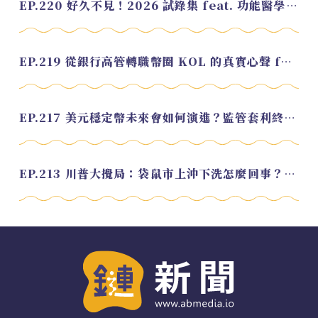
EP.220 好久不見！2026 試錄集 feat. 功能醫學營養師 美寶
EP.219 從銀行高管轉職幣圈 KOL 的真實心聲 feat.龜大
EP.217 美元穩定幣未來會如何演進？監管套利終將收斂？feat. 研究員 余哲安
EP.213 川普大攪局：袋鼠市上沖下洗怎麼回事？feat. Alvin