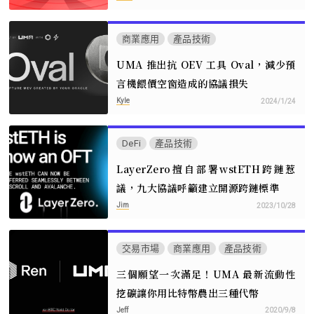
商業應用
產品技術
UMA 推出抗 OEV 工具 Oval，減少預
言機餵價空窗造成的協議損失
Kyle
2024/1/24
DeFi
產品技術
LayerZero擅自部署wstETH跨鏈惹
議，九大協議呼籲建立開源跨鏈標準
Jim
2023/10/28
交易市場
商業應用
產品技術
三個願望一次滿足！UMA 最新流動性
挖礦讓你用比特幣農出三種代幣
Jeff
2020/9/8