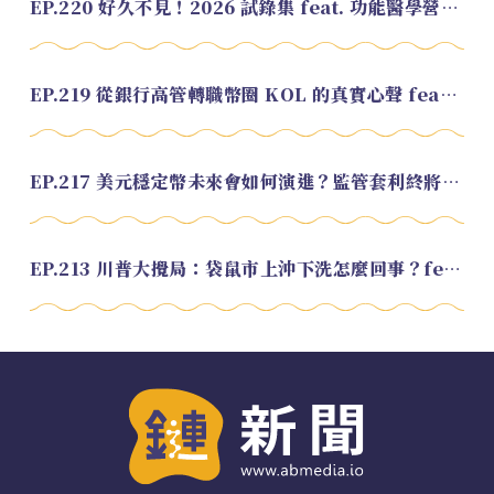
EP.220 好久不見！2026 試錄集 feat. 功能醫學營養師 美寶
EP.219 從銀行高管轉職幣圈 KOL 的真實心聲 feat.龜大
EP.217 美元穩定幣未來會如何演進？監管套利終將收斂？feat. 研究員 余哲安
EP.213 川普大攪局：袋鼠市上沖下洗怎麼回事？feat. Alvin