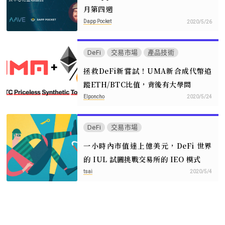
月第四週
Dapp Pocket
2020/5/26
DeFi
交易市場
產品技術
拯救DeFi新嘗試！UMA新合成代幣追
蹤ETH/BTC比值，背後有大學問
Elponcho
2020/5/24
DeFi
交易市場
一小時內市值達上億美元，DeFi 世界
的 IUL 試圖挑戰交易所的 IEO 模式
tsai
2020/5/4