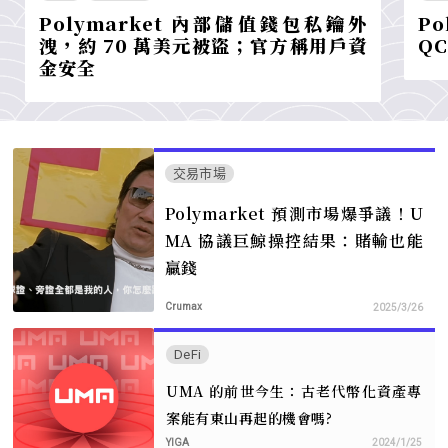
Polymarket 內部儲值錢包私鑰外
P
洩，約 70 萬美元被盜；官方稱用戶資
Q
金安全
交易市場
Polymarket 預測市場爆爭議！U
MA 協議巨鯨操控結果：賭輸也能
贏錢
Crumax
2025/3/26
DeFi
UMA 的前世今生：古老代幣化資產專
案能有東山再起的機會嗎?
YIGA
2024/1/25