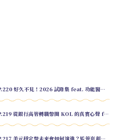
EP.220 好久不見！2026 試錄集 feat. 功能醫學營養師 美寶
EP.219 從銀行高管轉職幣圈 KOL 的真實心聲 feat.龜大
EP.217 美元穩定幣未來會如何演進？監管套利終將收斂？feat. 研究員 余哲安