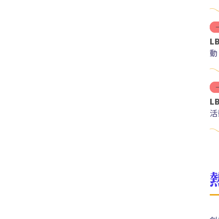
紅
L
動
L
活