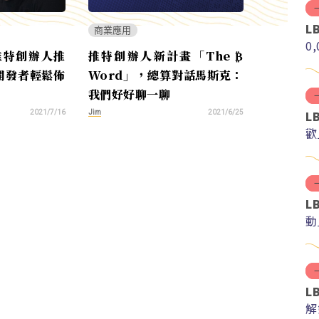
L
商業應用
0
推特創辦人推
推特創辦人新計畫「The ₿
開發者輕鬆佈
Word」，總算對話馬斯克：
我們好好聊一聊
L
Jim
2021/7/16
2021/6/25
歡
L
動
L
解