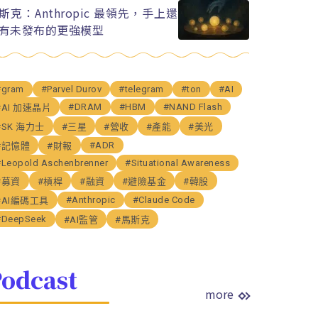
斯克：Anthropic 最領先，手上還
有未發布的更強模型
#gram
#Parvel Durov
#telegram
#ton
#AI
#DRAM
#HBM
#NAND Flash
#AI 加速晶片
#SK 海力士
#三星
#營收
#產能
#美光
#ADR
#記憶體
#財報
#Leopold Aschenbrenner
#Situational Awareness
#募資
#槓桿
#融資
#避險基金
#韓股
#Anthropic
#Claude Code
#AI編碼工具
#DeepSeek
#AI監管
#馬斯克
odcast
more