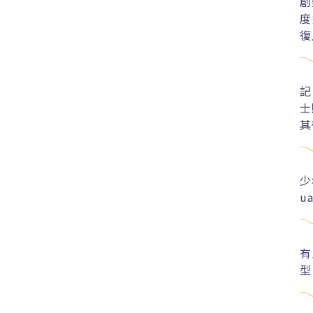
創
度
復
記
士
其
少
u
有
型