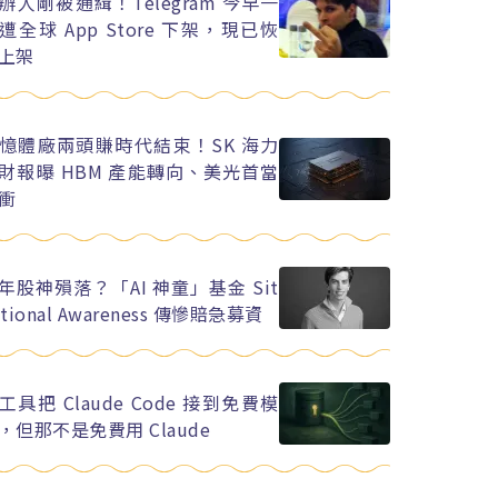
辦人剛被通緝！Telegram 今早一
遭全球 App Store 下架，現已恢
上架
憶體廠兩頭賺時代結束！SK 海力
財報曝 HBM 產能轉向、美光首當
衝
年股神殞落？「AI 神童」基金 Sit
ational Awareness 傳慘賠急募資
工具把 Claude Code 接到免費模
，但那不是免費用 Claude