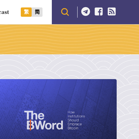
cast
繁
简