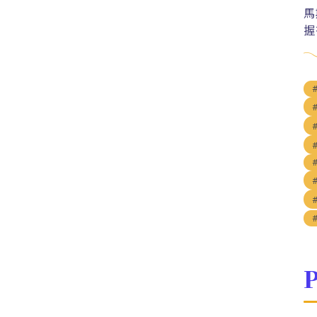
馬
握
P