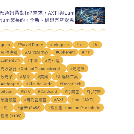
I光通訊帶動InP需求，AXTI與Lum
ntum簽長約，全新、穩懋有望受惠
#gram
#Parvel Durov
#telegram
#ton
#AI
#Coherent
#InP
#AI 供應鏈
#AI 資料中心
#Lumentum
#中國
#光互連
#光收發器（Optical Transceivers）
#光通訊
#矽光子
#禁令
#美國
#AI編碼工具
#Anthropic
#Claude Code
#DeepSeek
bitcoin
#BTC
#Coldcard
#冷錢包
#比特幣
#AXT
#硬體錢包
#自託管錢包
#Inc.（AXTI）
#InP）
#全新 (2455)
#磷化銦（Indium Phosphide
#穩懋 (3105)