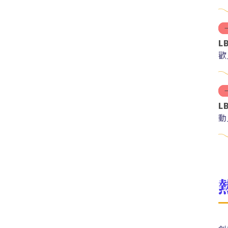
L
歡
L
動