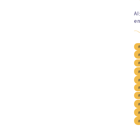
A
e
#