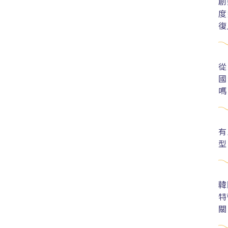
創
度
復
從
國
嗎
有
型
韓
特
關