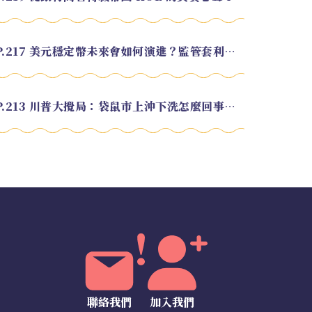
EP.217 美元穩定幣未來會如何演進？監管套利終將收斂？feat. 研究員 余哲安
EP.213 川普大攪局：袋鼠市上沖下洗怎麼回事？feat. Alvin
聯絡我們
加入我們