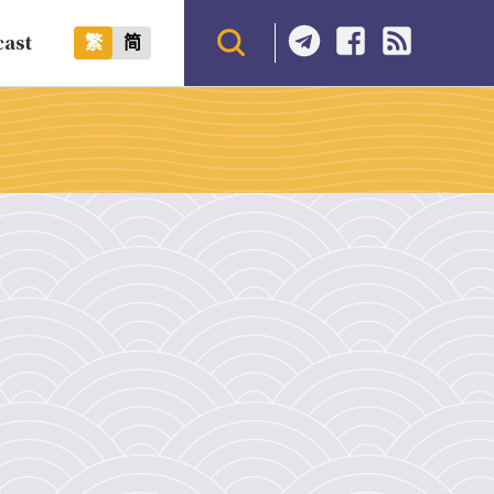
cast
繁
简