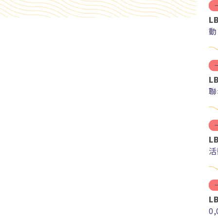
L
動
L
聯
L
活
L
0