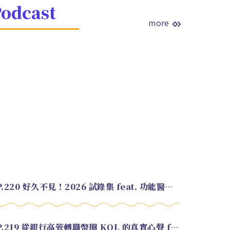
odcast
more
EP.220 好久不見！2026 試錄集 feat. 功能醫學營養師 美寶
EP.219 從銀行高管轉職幣圈 KOL 的真實心聲 feat.龜大