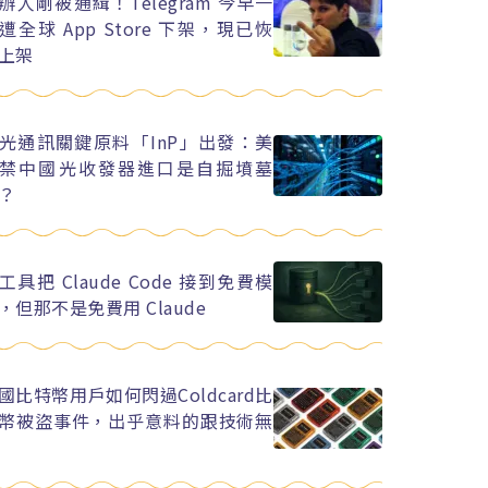
辦人剛被通緝！Telegram 今早一
遭全球 App Store 下架，現已恢
上架
光通訊關鍵原料「InP」出發：美
禁中國光收發器進口是自掘墳墓
？
工具把 Claude Code 接到免費模
，但那不是免費用 Claude
國比特幣用戶如何閃過Coldcard比
幣被盜事件，出乎意料的跟技術無