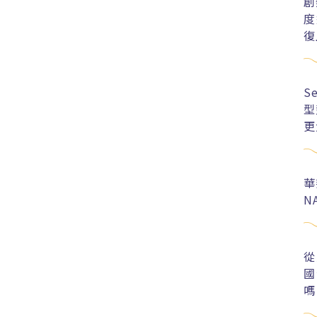
創
度
復
S
型
更
華
N
從
國
嗎