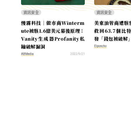
資訊安全
資訊安全
慢霧科技｜做市商Winterm
美東油管商遭駭客
ute被駭1.6億美元幕後原理：
救回63.7個比
Vanity生成器Profanity私
發「錢包被破解
鑰破解漏洞
Elponcho
ABMedia
2022/9/21