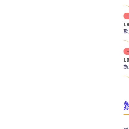
L
歡
L
動