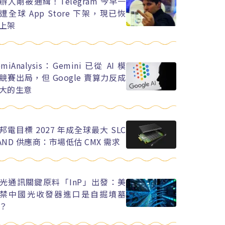
辦人剛被通緝！Telegram 今早一
遭全球 App Store 下架，現已恢
上架
emiAnalysis：Gemini 已從 AI 模
競賽出局，但 Google 賣算力反成
大的生意
邦電目標 2027 年成全球最大 SLC
AND 供應商：市場低估 CMX 需求
光通訊關鍵原料「InP」出發：美
禁中國光收發器進口是自掘墳墓
？