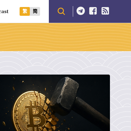
cast
繁
简