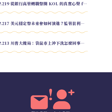
EP.219 從銀行高管轉職幣圈 KOL 的真實心聲 feat.龜大
EP.217 美元穩定幣未來會如何演進？監管套利終將收斂？feat. 研究員 余哲安
EP.213 川普大攪局：袋鼠市上沖下洗怎麼回事？feat. Alvin