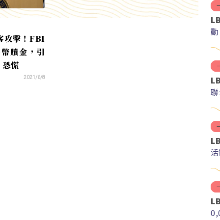
L
動
攻擊！FBI
特幣贖金，引
」恐慌
L
2021/6/8
聯
L
活
L
0