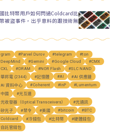
國比特幣用戶如何閃過Coldcard比
幣被盜事件，出乎意料的跟技術無
#gram
#Parvel Durov
#telegram
#ton
#DeepMind
#Gemini
#Google Cloud
#CMX
#CXL
#DRAM
#NOR Flash
#SLC NAND
#AI
#華邦電 (2344)
#記憶體
#AI 供應鏈
#Coherent
#InP
#Lumentum
#AI 資料中心
#中國
#光互連
#光收發器（Optical Transceivers）
#光通訊
#bitcoin
#BTC
#矽光子
#禁令
#美國
#Coldcard
#冷錢包
#比特幣
#硬體錢包
#自託管錢包