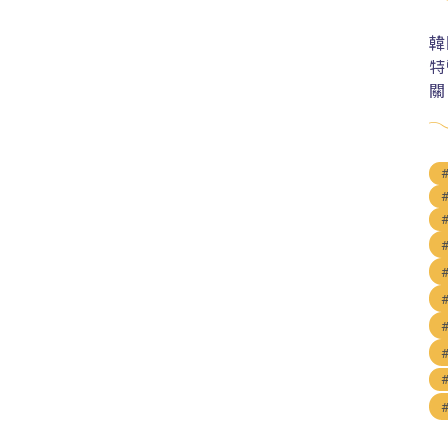
韓
特
關