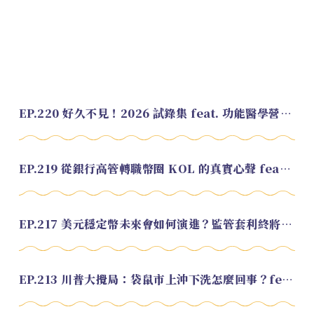
EP.220 好久不見！2026 試錄集 feat. 功能醫學營養師 美寶
EP.219 從銀行高管轉職幣圈 KOL 的真實心聲 feat.龜大
EP.217 美元穩定幣未來會如何演進？監管套利終將收斂？feat. 研究員 余哲安
EP.213 川普大攪局：袋鼠市上沖下洗怎麼回事？feat. Alvin