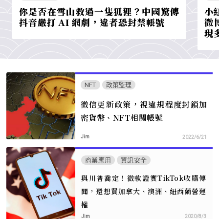
你是否在雪山救過一隻狐狸？中國驚傳
小
抖音嚴打 AI 網劇，違者恐封禁帳號
微
現
NFT
政策監理
微信更新政策，視違規程度封鎖加
密貨幣、NFT相關帳號
Jim
2022/6/21
商業應用
資訊安全
與川普喬定！微軟證實TikTok收購傳
聞，還想買加拿大、澳洲、紐西蘭營運
權
Jim
2020/8/3