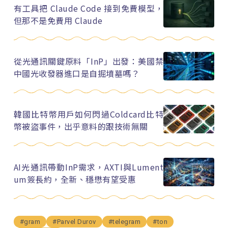
有工具把 Claude Code 接到免費模型，
但那不是免費用 Claude
從光通訊關鍵原料「InP」出發：美國禁
中國光收發器進口是自掘墳墓嗎？
韓國比特幣用戶如何閃過Coldcard比特
幣被盜事件，出乎意料的跟技術無關
AI光通訊帶動InP需求，AXTI與Lument
um簽長約，全新、穩懋有望受惠
#gram
#Parvel Durov
#telegram
#ton