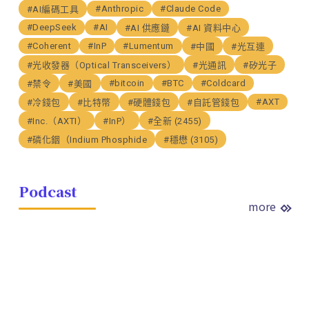
#Anthropic
#Claude Code
#AI編碼工具
#DeepSeek
#AI
#AI 供應鏈
#AI 資料中心
#Coherent
#InP
#Lumentum
#中國
#光互連
#光收發器（Optical Transceivers）
#光通訊
#矽光子
#bitcoin
#BTC
#Coldcard
#禁令
#美國
#AXT
#冷錢包
#比特幣
#硬體錢包
#自託管錢包
#Inc.（AXTI）
#InP）
#全新 (2455)
#磷化銦（Indium Phosphide
#穩懋 (3105)
Podcast
more