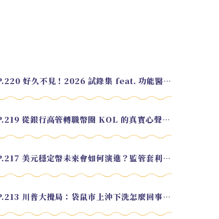
EP.220 好久不見！2026 試錄集 feat. 功能醫學營養師 美寶
EP.219 從銀行高管轉職幣圈 KOL 的真實心聲 feat.龜大
EP.217 美元穩定幣未來會如何演進？監管套利終將收斂？feat. 研究員 余哲安
EP.213 川普大攪局：袋鼠市上沖下洗怎麼回事？feat. Alvin