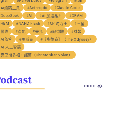
#gram
#Parvel Durov
#telegram
#ton
#Anthropic
#Claude Code
#AI編碼工具
#DeepSeek
#AI
#DRAM
#AI 加速晶片
#HBM
#NAND Flash
#SK 海力士
#三星
#營收
#產能
#美光
#記憶體
#財報
#AI監管
#馬斯克
#《奧德賽》（The Odyssey）
#AI 人工智慧
#克里斯多福・諾蘭（Christopher Nolan）
odcast
more