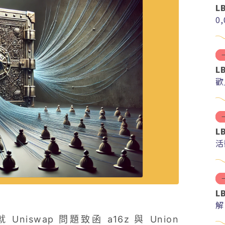
L
0
L
歡
L
活
L
解
分
Uniswap 問題致函 a16z 與 Union