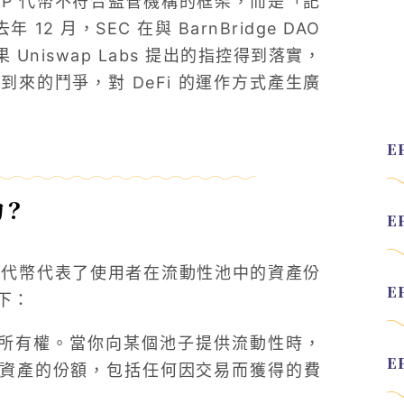
是 LP 代幣不符合監管機構的框架，而是「記
12 月，SEC 在與 BarnBridge DAO
Uniswap Labs 提出的指控得到落實，
來的鬥爭，對 DeFi 的運作方式產生廣
約？
LP）代幣代表了使用者在流動性池中的資產份
下：
中的所有權。當你向某個池子提供流動性時，
中資產的份額，包括任何因交易而獲得的費