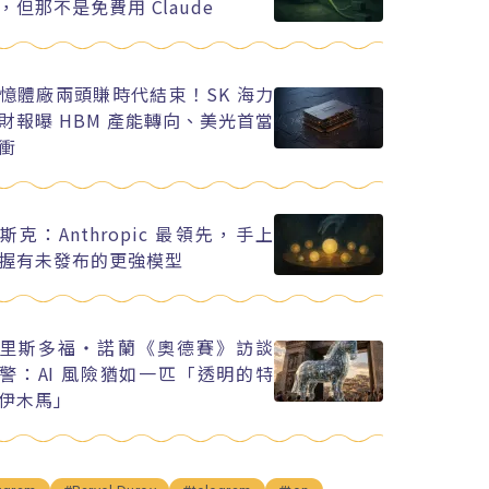
，但那不是免費用 Claude
憶體廠兩頭賺時代結束！SK 海力
財報曝 HBM 產能轉向、美光首當
衝
斯克：Anthropic 最領先，手上
握有未發布的更強模型
里斯多福・諾蘭《奧德賽》訪談
警：AI 風險猶如一匹「透明的特
伊木馬」