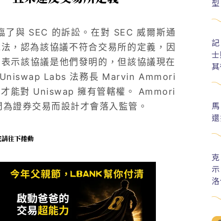
型
 SEC 的訴訟。​​​​在對 SEC 威爾斯通
記
了這一說法，認為該協議不符合交易所的定義，因
士
Labs 表示該協議是他們發明的，但該協議現在
其
p Labs 法務長 Marvin Ammori
對 Uniswap 擁有管轄權。 Ammori
馬
專門為證券交易而設計才會落入監管。
還
未完請往下捲動
克
示
洛