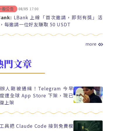
08/05
17:00
一般公告
Bank:
LBank 上線「首次邀請，即刻有獎」活
，每邀請一位好友賺取 50 USDT
more
熱門文章
辦人剛被通緝！Telegram 今早
度遭全球 App Store 下架，現已
復上架
工具把 Claude Code 接到免費模