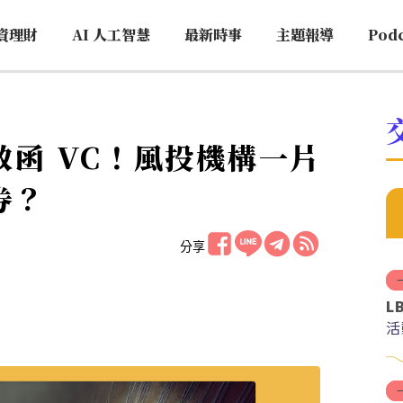
資理財
AI 人工智慧
最新時事
主題報導
Pod
問題致函 VC！風投機構一片
券？
分享
L
活