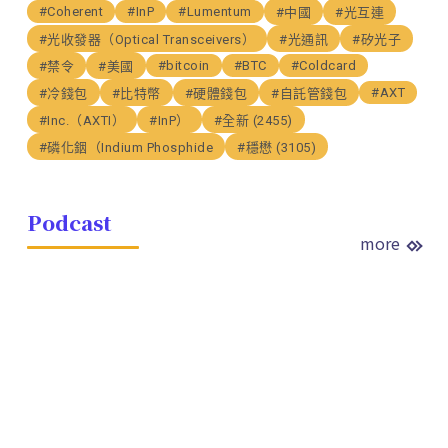
#Coherent
#InP
#Lumentum
#中國
#光互連
#光收發器（Optical Transceivers）
#光通訊
#矽光子
#bitcoin
#BTC
#Coldcard
#禁令
#美國
#AXT
#冷錢包
#比特幣
#硬體錢包
#自託管錢包
#Inc.（AXTI）
#InP）
#全新 (2455)
#磷化銦（Indium Phosphide
#穩懋 (3105)
Podcast
more