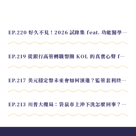
EP.220 好久不見！2026 試錄集 feat. 功能醫學營養師 美寶
EP.219 從銀行高管轉職幣圈 KOL 的真實心聲 feat.龜大
EP.217 美元穩定幣未來會如何演進？監管套利終將收斂？feat. 研究員 余哲安
EP.213 川普大攪局：袋鼠市上沖下洗怎麼回事？feat. Alvin