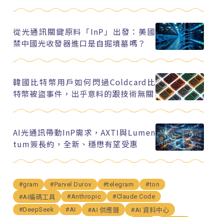
從光通訊關鍵原料「InP」出發：美國
禁中國光收發器進口是自掘墳墓嗎？
韓國比特幣用戶如何閃過Coldcard比
特幣被盜事件，出乎意料的跟技術無關
AI光通訊帶動InP需求，AXTI與Lumen
tum簽長約，全新、穩懋有望受惠
#gram
#Parvel Durov
#telegram
#ton
#Anthropic
#Claude Code
#AI編碼工具
#DeepSeek
#AI
#AI 供應鏈
#AI 資料中心