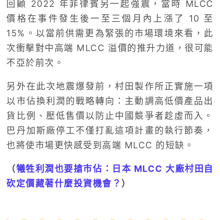
回顧 2022 年菲律賓另一起強震，當時 MLCC
價格在事件發生後一至三個月內上漲了 10 至
15%。以當前供需更為緊張的市場環境來看，此
次衝擊對中高端 MLCC 溢價的推升力道，很可能
不亞於前次。
另外在此次地震爆發前，村田製作所正實施一項
以市佔換利潤的戰略轉向：主動調高低價產品出
貨比例、壓低售價以防止中國競爭者趁虛而入。
巴丹加斯廠停工不僅打亂這項計畫的執行節奏，
也將使市場更快感受到高端 MLCC 的短缺。
（
犧牲利潤也要搶市佔：日本 MLCC 大廠村田自
砍定價藏著什麼投資機會？
）