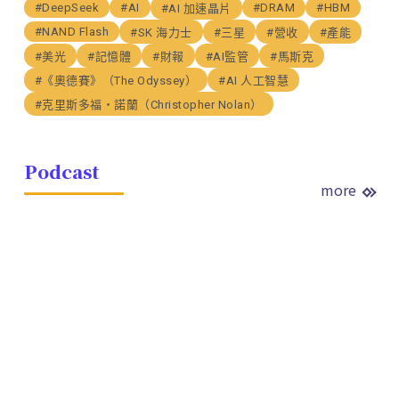
#DeepSeek
#AI
#DRAM
#HBM
#AI 加速晶片
#NAND Flash
#SK 海力士
#三星
#營收
#產能
#美光
#記憶體
#財報
#AI監管
#馬斯克
#《奧德賽》（The Odyssey）
#AI 人工智慧
#克里斯多福・諾蘭（Christopher Nolan）
Podcast
more