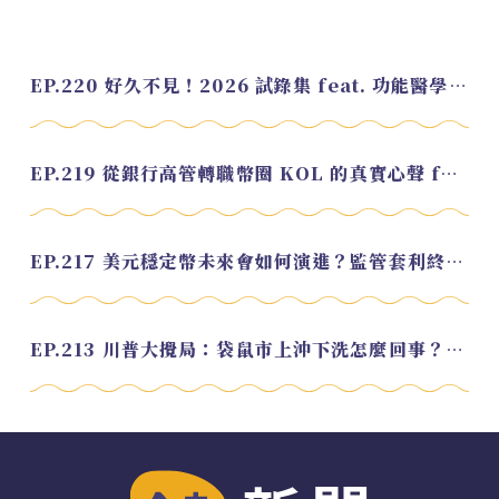
EP.220 好久不見！2026 試錄集 feat. 功能醫學營養師 美寶
EP.219 從銀行高管轉職幣圈 KOL 的真實心聲 feat.龜大
EP.217 美元穩定幣未來會如何演進？監管套利終將收斂？feat. 研究員 余哲安
EP.213 川普大攪局：袋鼠市上沖下洗怎麼回事？feat. Alvin