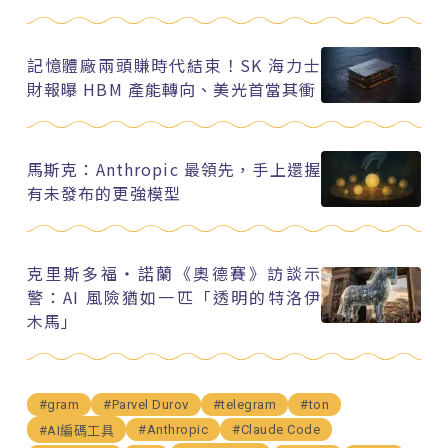
記憶體廠兩頭賺時代結束！SK 海力士
財報曝 HBM 產能轉向、美光首當其衝
馬斯克：Anthropic 最領先，手上還握
有未發布的更強模型
克里斯多福・諾蘭《奧德賽》訪談示
警：AI 風險猶如一匹「透明的特洛伊
木馬」
#gram
#Parvel Durov
#telegram
#ton
#Anthropic
#Claude Code
#AI編碼工具