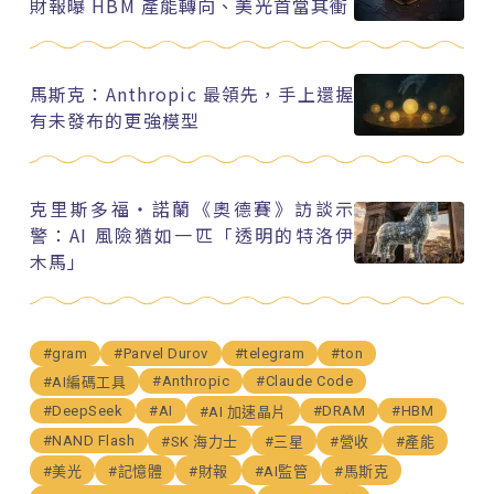
財報曝 HBM 產能轉向、美光首當其衝
馬斯克：Anthropic 最領先，手上還握
有未發布的更強模型
克里斯多福・諾蘭《奧德賽》訪談示
警：AI 風險猶如一匹「透明的特洛伊
木馬」
#gram
#Parvel Durov
#telegram
#ton
#Anthropic
#Claude Code
#AI編碼工具
#DeepSeek
#AI
#DRAM
#HBM
#AI 加速晶片
#NAND Flash
#SK 海力士
#三星
#營收
#產能
#美光
#記憶體
#財報
#AI監管
#馬斯克