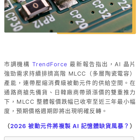
市調機構
TrendForce
最新報告指出，AI 晶片
強勁需求持續排擠高階 MLCC（多層陶瓷電容）
產能，連帶壓縮消費級被動元件的供給空間。在
通路商搶先備貨、日韓廠商帶頭漲價的雙重推力
下，MLCC 整體報價跌幅已收窄至近三年最小幅
度，預期價格週期即將出現明確反轉。
（
2026 被動元件將複製 AI 記憶體缺貨風暴？
）