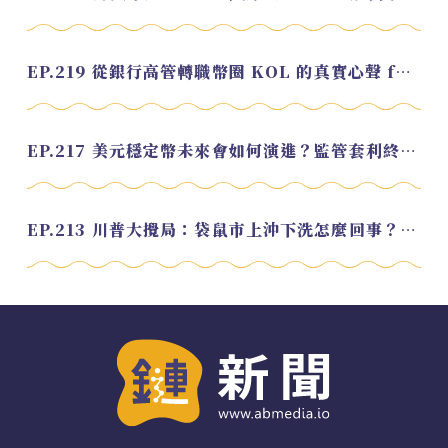
EP.219 從銀行高管轉職幣圈 KOL 的真實心聲 feat.龜大
EP.217 美元穩定幣未來會如何演進？監管套利終將收斂？feat. 研究員 余哲安
EP.213 川普大攪局：袋鼠市上沖下洗怎麼回事？feat. Alvin