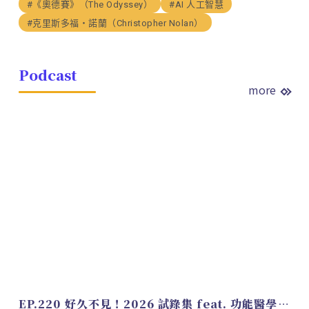
#《奧德賽》（The Odyssey）
#AI 人工智慧
#克里斯多福・諾蘭（Christopher Nolan）
Podcast
more
EP.220 好久不見！2026 試錄集 feat. 功能醫學營養師 美寶