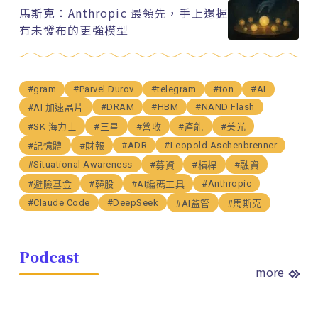
馬斯克：Anthropic 最領先，手上還握
有未發布的更強模型
#gram
#Parvel Durov
#telegram
#ton
#AI
#DRAM
#HBM
#NAND Flash
#AI 加速晶片
#SK 海力士
#三星
#營收
#產能
#美光
#ADR
#Leopold Aschenbrenner
#記憶體
#財報
#Situational Awareness
#募資
#槓桿
#融資
#Anthropic
#避險基金
#韓股
#AI編碼工具
#Claude Code
#DeepSeek
#AI監管
#馬斯克
Podcast
more