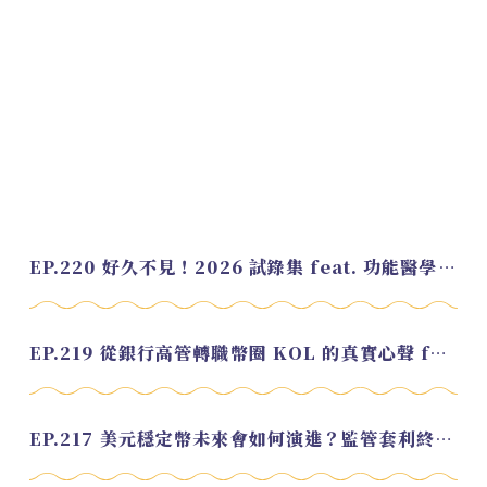
EP.220 好久不見！2026 試錄集 feat. 功能醫學營養師 美寶
EP.219 從銀行高管轉職幣圈 KOL 的真實心聲 feat.龜大
EP.217 美元穩定幣未來會如何演進？監管套利終將收斂？feat. 研究員 余哲安