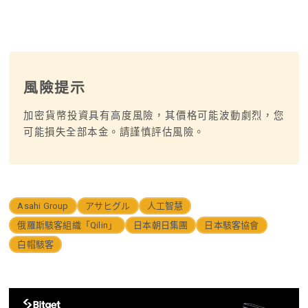
風險提示
加密貨幣投資具有高度風險，其價格可能波動劇烈，您
可能損失全部本金。請謹慎評估風險。
Asahi Group
アサヒグル
人工智慧
俄羅斯駭客組織「Qilin」
日本朝日集團
日本駭客協會
白帽駭客