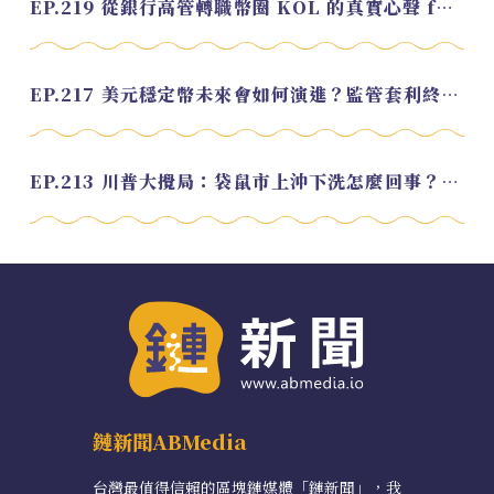
EP.219 從銀行高管轉職幣圈 KOL 的真實心聲 feat.龜大
EP.217 美元穩定幣未來會如何演進？監管套利終將收斂？feat. 研究員 余哲安
EP.213 川普大攪局：袋鼠市上沖下洗怎麼回事？feat. Alvin
鏈新聞ABMedia
台灣最值得信賴的區塊鏈媒體「鏈新聞」，我