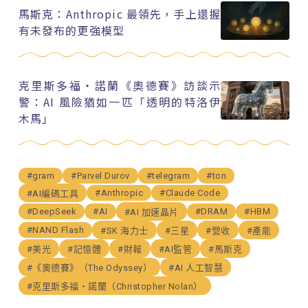
馬斯克：Anthropic 最領先，手上還握
有未發布的更強模型
克里斯多福・諾蘭《奧德賽》訪談示
警：AI 風險猶如一匹「透明的特洛伊
木馬」
#gram
#Parvel Durov
#telegram
#ton
#Anthropic
#Claude Code
#AI編碼工具
#DeepSeek
#AI
#DRAM
#HBM
#AI 加速晶片
#NAND Flash
#SK 海力士
#三星
#營收
#產能
#美光
#記憶體
#財報
#AI監管
#馬斯克
#《奧德賽》（The Odyssey）
#AI 人工智慧
#克里斯多福・諾蘭（Christopher Nolan）