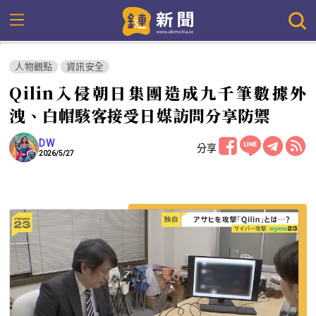
人物觀點
資訊安全
Qilin入侵朝日集團造成九千筆數據外
洩、白帽駭客接受日媒訪問分享防禦
DW
分享
2026/5/27