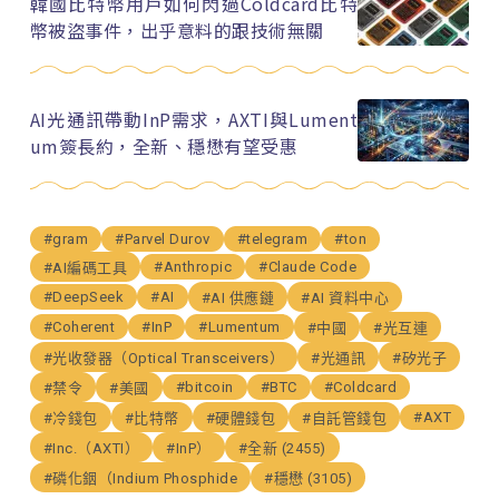
韓國比特幣用戶如何閃過Coldcard比特
幣被盜事件，出乎意料的跟技術無關
AI光通訊帶動InP需求，AXTI與Lument
um簽長約，全新、穩懋有望受惠
#gram
#Parvel Durov
#telegram
#ton
#Anthropic
#Claude Code
#AI編碼工具
#DeepSeek
#AI
#AI 供應鏈
#AI 資料中心
#Coherent
#InP
#Lumentum
#中國
#光互連
#光收發器（Optical Transceivers）
#光通訊
#矽光子
#bitcoin
#BTC
#Coldcard
#禁令
#美國
#AXT
#冷錢包
#比特幣
#硬體錢包
#自託管錢包
#Inc.（AXTI）
#InP）
#全新 (2455)
#磷化銦（Indium Phosphide
#穩懋 (3105)