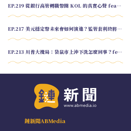
EP.219 從銀行高管轉職幣圈 KOL 的真實心聲 feat.龜大
EP.217 美元穩定幣未來會如何演進？監管套利終將收斂？feat. 研究員 余哲安
EP.213 川普大攪局：袋鼠市上沖下洗怎麼回事？feat. Alvin
鏈新聞ABMedia