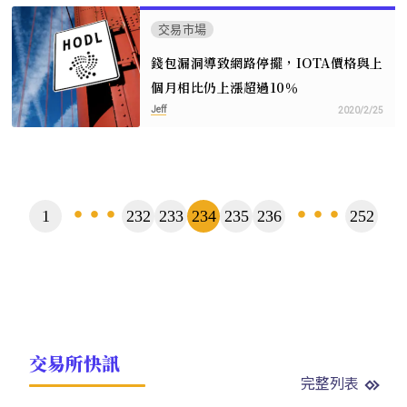
交易市場
錢包漏洞導致網路停擺，IOTA價格與上
個月相比仍上漲超過10％
Jeff
2020/2/25
頁
1
232
233
234
235
236
252
...
...
數
交易所快訊
完整列表