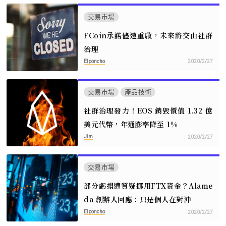
交易市場
FCoin承諾儘速重啟，未來將交由社群
治理
Elponcho
2020/2/27
交易市場
產品技術
社群治理發力！EOS 銷毀價值 1.32 億
美元代幣，年通膨率降至 1%
Jim
2020/2/27
交易市場
部分虧損遭質疑挪用FTX資金？Alame
da 創辦人回應：只是個人在對沖
Elponcho
2020/2/27