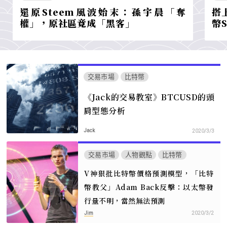
還原Steem風波始末：孫宇晨「奪
搭
權」，原社區竟成「黑客」
幣
交易市場
比特幣
《Jack的交易教室》BTCUSD的頭
肩型態分析
Jack
2020/3/3
交易市場
人物觀點
比特幣
V神狠批比特幣價格預測模型，「比特
幣教父」Adam Back反擊：以太幣發
行量不明，當然無法預測
Jim
2020/3/2