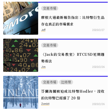
交易市場
摩根大通最新報告指出：比特幣衍生品
存在真正的市場需求
Jeff
2020/2/27
交易市場
《Jack的交易教室》BTCUSD近期趨
勢看法
Jim
2020/2/26
交易市場
比特幣
芬蘭海關被迫成比特幣Hodler，沒收
的比特幣已經漲了 20 倍
Zombit
2020/2/26