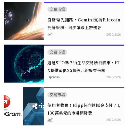
交易市場
沒發幣先鋪路，Gemini支持Filecoin
託管服務、同步爭取上幣機會
Jeff
2020/2/26
交易市場
這是STO嗎？衍生品交易所找股東，FT
X提供最低25萬美元的股票份額
Elponcho
2020/2/26
交易市場
使用者收費！Ripple向速匯金支付了1,
130萬美元的市場開發費
Jeff
2020/2/26