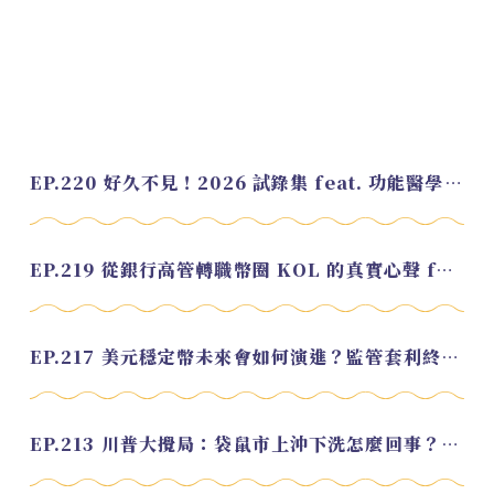
EP.220 好久不見！2026 試錄集 feat. 功能醫學營養師 美寶
EP.219 從銀行高管轉職幣圈 KOL 的真實心聲 feat.龜大
EP.217 美元穩定幣未來會如何演進？監管套利終將收斂？feat. 研究員 余哲安
EP.213 川普大攪局：袋鼠市上沖下洗怎麼回事？feat. Alvin