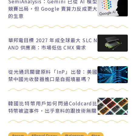
SemiAnalysis：Gemini 已從 AI 模型
競賽出局，但 Google 賣算力反成更大
的生意
華邦電目標 2027 年成全球最大 SLC N
AND 供應商：市場低估 CMX 需求
從光通訊關鍵原料「InP」出發：美國
禁中國光收發器進口是自掘墳墓嗎？
韓國比特幣用戶如何閃過Coldcard比
特幣被盜事件，出乎意料的跟技術無關
#gram
#Parvel Durov
#telegram
#ton