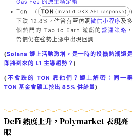
Gas Fee 的原生穩定幣
Ton (
TON
)
(Invalid OKX API response)
下跌 12.8%，儘管有著仿照
微信小程序
及多
個熱門的 Tap to Earn 遊戲的
營運策略
，
幣價仍在強勢上漲中出現回調
(
Solana 鏈上活動激增，是一時的投機熱潮還是
即將到來的 L1 主導趨勢？
)
(
不會跌的 TON 靠他們？鏈上解密：同一群
TON 基金會礦工挖出 85% 供給量
)
DeFi 熱度上升，Polymarket 表現亮
眼