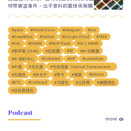
特幣被盜事件，出乎意料的跟技術無關
#gram
#Parvel Durov
#telegram
#ton
#DeepMind
#Gemini
#Google Cloud
#CMX
#CXL
#DRAM
#NOR Flash
#SLC NAND
#AI
#華邦電 (2344)
#記憶體
#AI 供應鏈
#Coherent
#InP
#Lumentum
#AI 資料中心
#中國
#光互連
#光收發器（Optical Transceivers）
#bitcoin
#光通訊
#矽光子
#禁令
#美國
#BTC
#Coldcard
#冷錢包
#比特幣
#硬體錢包
#自託管錢包
Podcast
more