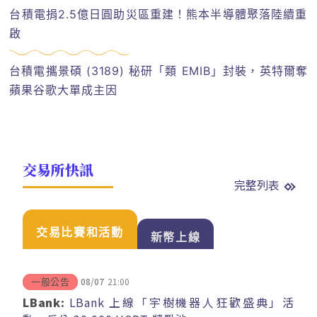
台積電捐2.5億日圓助災區重建！熊本半導體聚落陸續重
啟
台積電攜景碩 (3189) 秘研「類 EMIB」封裝，英特爾奪
蘋果谷歌大單成主因
交易所快訊
完整列表
交易比賽和活動
新幣上線
08/07
21:00
一般公告
LBank:
LBank 上線「宇樹機器人狂歡盛典」活