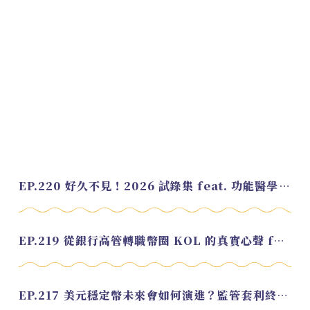
EP.220 好久不見！2026 試錄集 feat. 功能醫學營養師 美寶
EP.219 從銀行高管轉職幣圈 KOL 的真實心聲 feat.龜大
EP.217 美元穩定幣未來會如何演進？監管套利終將收斂？feat. 研究員 余哲安