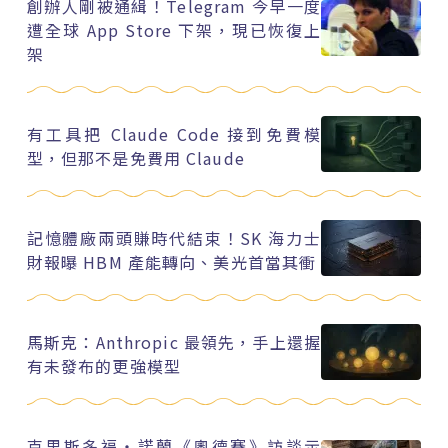
創辦人剛被通緝！Telegram 今早一度
遭全球 App Store 下架，現已恢復上
架
有工具把 Claude Code 接到免費模
型，但那不是免費用 Claude
記憶體廠兩頭賺時代結束！SK 海力士
財報曝 HBM 產能轉向、美光首當其衝
馬斯克：Anthropic 最領先，手上還握
有未發布的更強模型
克里斯多福・諾蘭《奧德賽》訪談示