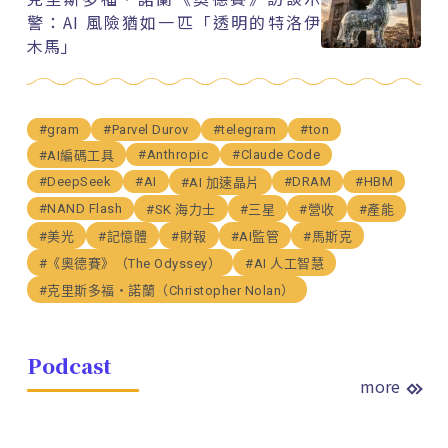
警：AI 風險猶如一匹「透明的特洛伊
木馬」
#gram
#Parvel Durov
#telegram
#ton
#Anthropic
#Claude Code
#AI編碼工具
#DeepSeek
#AI
#DRAM
#HBM
#AI 加速晶片
#NAND Flash
#SK 海力士
#三星
#營收
#產能
#美光
#記憶體
#財報
#AI監管
#馬斯克
#《奧德賽》（The Odyssey）
#AI 人工智慧
#克里斯多福・諾蘭（Christopher Nolan）
Podcast
more