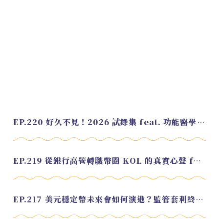
EP.220 好久不見！2026 試錄集 feat. 功能醫學營養師 美寶
EP.219 從銀行高管轉職幣圈 KOL 的真實心聲 feat.龜大
EP.217 美元穩定幣未來會如何演進？監管套利終將收斂？feat. 研究員 余哲安