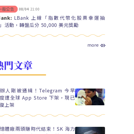
08/04
21:00
一般公告
Bank:
LBank 上線「指數代幣化股票幸運抽
」活動，轉盤瓜分 50,000 美元獎勵
more
熱門文章
辦人剛被通緝！Telegram 今早
度遭全球 App Store 下架，現已
復上架
憶體廠兩頭賺時代結束！SK 海力