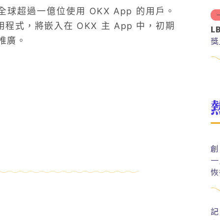
全球超過一億位使用 OKX App 的用戶。
程式，將嵌入在 OKX 主 App 中，初期
L
獎
推廣。
創
一
恢
記