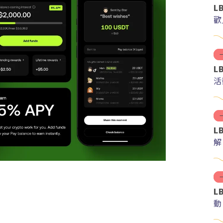
L
歡
L
活
L
解
分
L
動