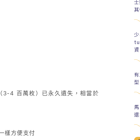
士
其
少
t
資
有
型
幣（3-4 百萬枚）已永久遺失，相當於
馬
還
一樣方便支付