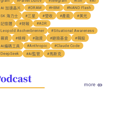
#gram
#Parvel Durov
#telegram
#ton
#AI
#DRAM
#HBM
#NAND Flash
#AI 加速晶片
#SK 海力士
#三星
#營收
#產能
#美光
#ADR
#記憶體
#財報
#Leopold Aschenbrenner
#Situational Awareness
#募資
#槓桿
#融資
#避險基金
#韓股
#Anthropic
#Claude Code
#AI編碼工具
#DeepSeek
#AI監管
#馬斯克
odcast
more