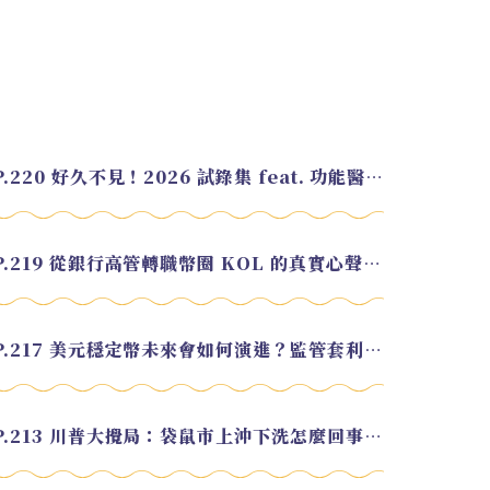
EP.220 好久不見！2026 試錄集 feat. 功能醫學營養師 美寶
EP.219 從銀行高管轉職幣圈 KOL 的真實心聲 feat.龜大
EP.217 美元穩定幣未來會如何演進？監管套利終將收斂？feat. 研究員 余哲安
EP.213 川普大攪局：袋鼠市上沖下洗怎麼回事？feat. Alvin