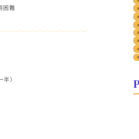
用困難
P
一半）