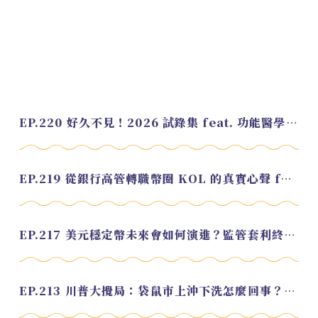
EP.220 好久不見！2026 試錄集 feat. 功能醫學營養師 美寶
EP.219 從銀行高管轉職幣圈 KOL 的真實心聲 feat.龜大
EP.217 美元穩定幣未來會如何演進？監管套利終將收斂？feat. 研究員 余哲安
EP.213 川普大攪局：袋鼠市上沖下洗怎麼回事？feat. Alvin