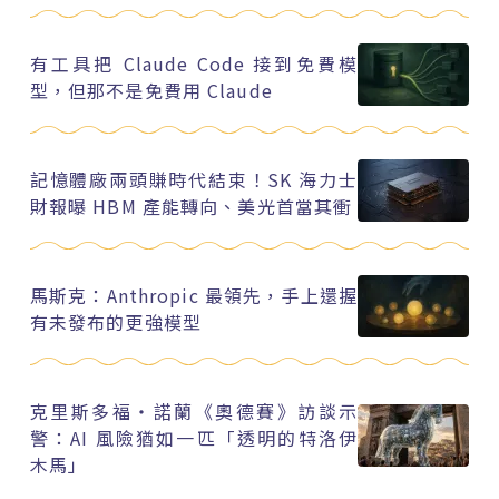
有工具把 Claude Code 接到免費模
型，但那不是免費用 Claude
記憶體廠兩頭賺時代結束！SK 海力士
財報曝 HBM 產能轉向、美光首當其衝
馬斯克：Anthropic 最領先，手上還握
有未發布的更強模型
克里斯多福・諾蘭《奧德賽》訪談示
警：AI 風險猶如一匹「透明的特洛伊
木馬」