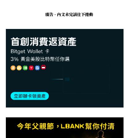
廣告 - 內文未完請往下捲動