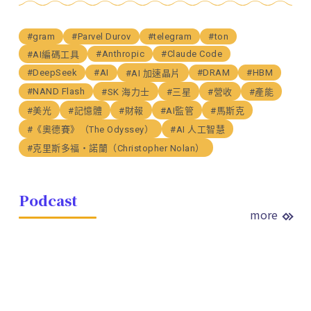
#gram
#Parvel Durov
#telegram
#ton
#Anthropic
#Claude Code
#AI編碼工具
#DeepSeek
#AI
#DRAM
#HBM
#AI 加速晶片
#NAND Flash
#SK 海力士
#三星
#營收
#產能
#美光
#記憶體
#財報
#AI監管
#馬斯克
#《奧德賽》（The Odyssey）
#AI 人工智慧
#克里斯多福・諾蘭（Christopher Nolan）
Podcast
more