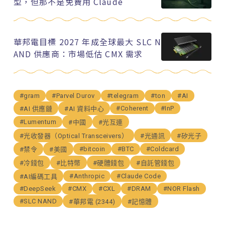
型，但那不是免費用 Claude
華邦電目標 2027 年成全球最大 SLC N
AND 供應商：市場低估 CMX 需求
#gram
#Parvel Durov
#telegram
#ton
#AI
#Coherent
#InP
#AI 供應鏈
#AI 資料中心
#Lumentum
#中國
#光互連
#光收發器（Optical Transceivers）
#光通訊
#矽光子
#bitcoin
#BTC
#Coldcard
#禁令
#美國
#冷錢包
#比特幣
#硬體錢包
#自託管錢包
#Anthropic
#Claude Code
#AI編碼工具
#DeepSeek
#CMX
#CXL
#DRAM
#NOR Flash
#SLC NAND
#華邦電 (2344)
#記憶體