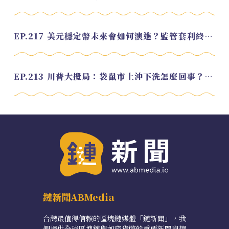
EP.217 美元穩定幣未來會如何演進？監管套利終將收斂？feat. 研究員 余哲安
EP.213 川普大攪局：袋鼠市上沖下洗怎麼回事？feat. Alvin
鏈新聞ABMedia
台灣最值得信賴的區塊鏈媒體「鏈新聞」，我
們提供全球區塊鏈與加密貨幣的重要新聞與趨