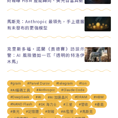
財報曝 HBM 產能轉向、美光首當其衝
馬斯克：Anthropic 最領先，手上還握
有未發布的更強模型
克里斯多福・諾蘭《奧德賽》訪談示
警：AI 風險猶如一匹「透明的特洛伊
木馬」
#gram
#Parvel Durov
#telegram
#ton
#Anthropic
#Claude Code
#AI編碼工具
#DeepSeek
#AI
#DRAM
#HBM
#AI 加速晶片
#NAND Flash
#SK 海力士
#三星
#營收
#產能
#美光
#記憶體
#財報
#AI監管
#馬斯克