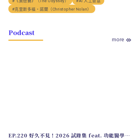
#《奧德賽》（The Odyssey）
#AI 人工智慧
#克里斯多福・諾蘭（Christopher Nolan）
Podcast
more
EP.220 好久不見！2026 試錄集 feat. 功能醫學營養師 美寶