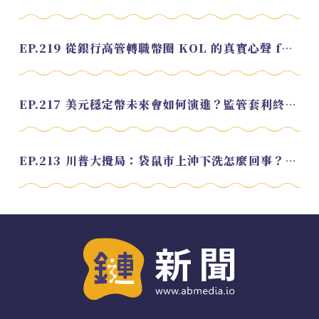
EP.219 從銀行高管轉職幣圈 KOL 的真實心聲 feat.龜大
EP.217 美元穩定幣未來會如何演進？監管套利終將收斂？feat. 研究員 余哲安
EP.213 川普大攪局：袋鼠市上沖下洗怎麼回事？feat. Alvin