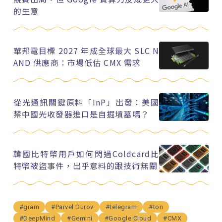
的生意
華邦電目標 2027 年成全球最大 SLC N
AND 供應商：市場低估 CMX 需求
從光通訊關鍵原料「InP」出發：美國
禁中國光收發器進口是自掘墳墓嗎？
韓國比特幣用戶如何閃過Coldcard比
特幣被盜事件，出乎意料的跟技術無關
#gram
#Parvel Durov
#telegram
#ton
#DeepMind
#Gemini
#Google Cloud
#CMX