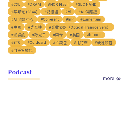
#CXL
#DRAM
#NOR Flash
#SLC NAND
#AI
#華邦電 (2344)
#記憶體
#AI 供應鏈
#Coherent
#InP
#Lumentum
#AI 資料中心
#中國
#光互連
#光收發器（Optical Transceivers）
#bitcoin
#光通訊
#矽光子
#禁令
#美國
#BTC
#Coldcard
#冷錢包
#比特幣
#硬體錢包
#自託管錢包
Podcast
more