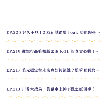
EP.220 好久不見！2026 試錄集 feat. 功能醫學營養師 美寶
EP.219 從銀行高管轉職幣圈 KOL 的真實心聲 feat.龜大
EP.217 美元穩定幣未來會如何演進？監管套利終將收斂？feat. 研究員 余哲安
EP.213 川普大攪局：袋鼠市上沖下洗怎麼回事？feat. Alvin