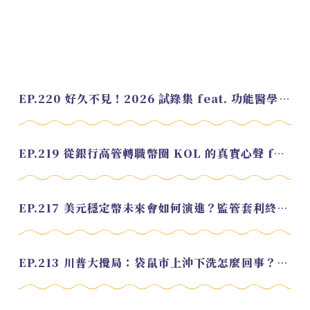
EP.220 好久不見！2026 試錄集 feat. 功能醫學營養師 美寶
EP.219 從銀行高管轉職幣圈 KOL 的真實心聲 feat.龜大
EP.217 美元穩定幣未來會如何演進？監管套利終將收斂？feat. 研究員 余哲安
EP.213 川普大攪局：袋鼠市上沖下洗怎麼回事？feat. Alvin