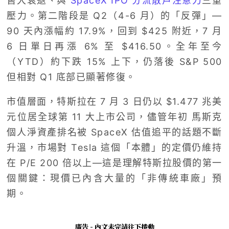
售大衰退、與
SpaceX IPO 分流散戶注意力
三重
壓力。第二階段是 Q2（4-6 月）的「反彈」—
90 天內漲幅約 17.9%，回到 $425 附近，7 月
6 日單日再漲 6% 至 $416.50。全年至今
（YTD）約下跌 15% 上下，仍落後 S&P 500
但相對 Q1 底部已顯著修復。
市值層面，特斯拉在 7 月 3 日仍以 $1.477 兆美
元位居全球第 11 大上市公司，儘管年初 馬斯克
個人淨資產排名被 SpaceX 估值追平的話題不斷
升溫，市場對 Tesla 這個「本體」的定價仍維持
在 P/E 200 倍以上—這是理解特斯拉股價的第一
個關鍵：現價已內含大量的「非傳統車廠」預
期。
廣告 - 內文未完請往下捲動