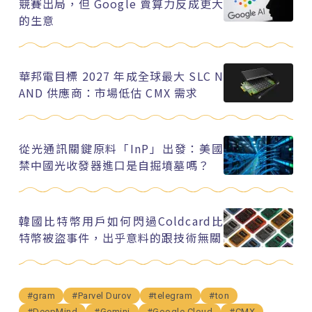
競賽出局，但 Google 賣算力反成更大
的生意
華邦電目標 2027 年成全球最大 SLC N
AND 供應商：市場低估 CMX 需求
從光通訊關鍵原料「InP」出發：美國
禁中國光收發器進口是自掘墳墓嗎？
韓國比特幣用戶如何閃過Coldcard比
特幣被盜事件，出乎意料的跟技術無關
#gram
#Parvel Durov
#telegram
#ton
#DeepMind
#Gemini
#Google Cloud
#CMX