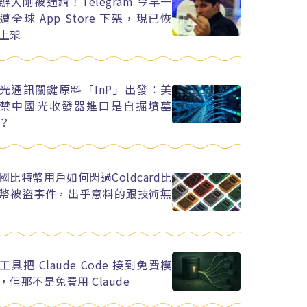
辦人剛被通緝！Telegram 今早一
遭全球 App Store 下架，現已恢
上架
光通訊關鍵原料「InP」出發：美
禁中國光收發器進口是自掘墳墓
？
國比特幣用戶如何閃過Coldcard比
幣被盜事件，出乎意料的跟技術無
工具把 Claude Code 接到免費模
，但那不是免費用 Claude