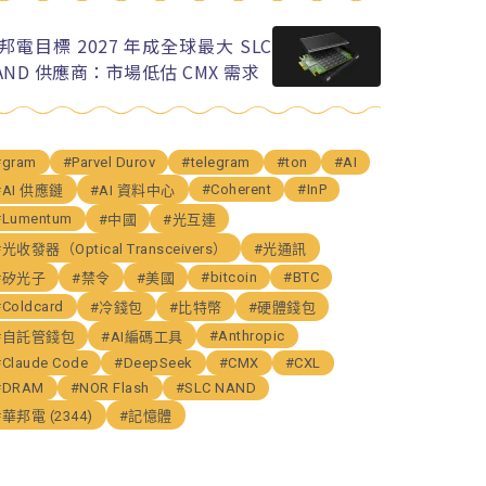
邦電目標 2027 年成全球最大 SLC
AND 供應商：市場低估 CMX 需求
#gram
#Parvel Durov
#telegram
#ton
#AI
#Coherent
#InP
#AI 供應鏈
#AI 資料中心
#Lumentum
#中國
#光互連
#光收發器（Optical Transceivers）
#光通訊
#bitcoin
#BTC
#矽光子
#禁令
#美國
#Coldcard
#冷錢包
#比特幣
#硬體錢包
#Anthropic
#自託管錢包
#AI編碼工具
#Claude Code
#DeepSeek
#CMX
#CXL
#DRAM
#NOR Flash
#SLC NAND
#華邦電 (2344)
#記憶體