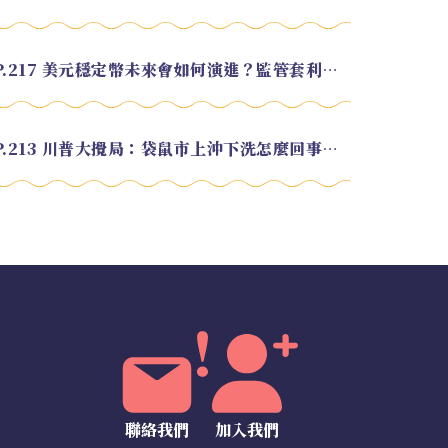
EP.217 美元穩定幣未來會如何演進？監管套利終將收斂？feat. 研究員 余哲安
EP.213 川普大攪局：袋鼠市上沖下洗怎麼回事？feat. Alvin
聯絡我們
加入我們