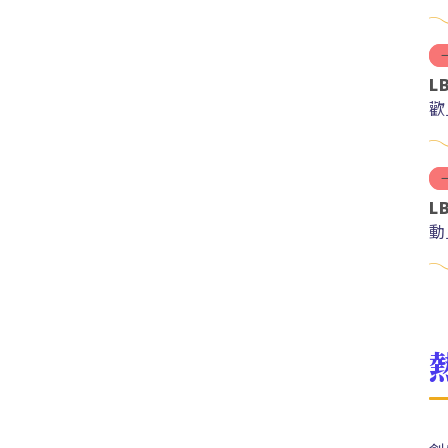
L
歡
L
動