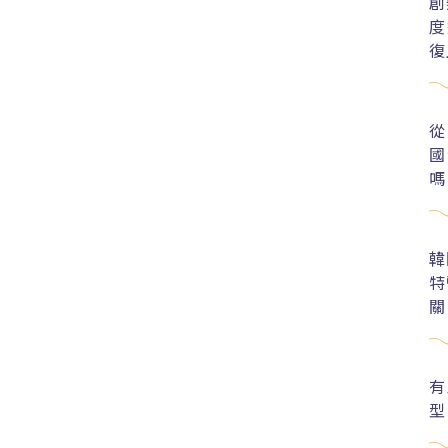
創
度
復
從
國
嗎
韓
特
關
有
型