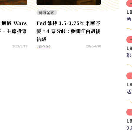
L
傳統金融
動
 通過 Wars
Fed 維持 3.5-3.75% 利率不
理事、主席投票
變，4 票分歧：鮑爾任內最後
決議
L
Elponcrab
2026/5/13
2026/4/30
聯
L
活
L
0