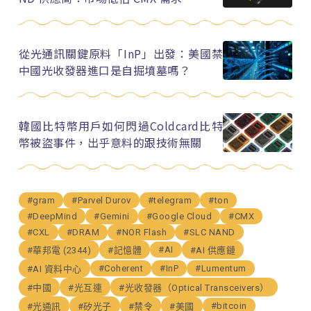
從光通訊關鍵原料「InP」出發：美國禁
中國光收發器進口是自掘墳墓嗎？
韓國比特幣用戶如何閃過Coldcard比特
幣被盜事件，出乎意料的跟技術無關
#gram
#Parvel Durov
#telegram
#ton
#DeepMind
#Gemini
#Google Cloud
#CMX
#CXL
#DRAM
#NOR Flash
#SLC NAND
#AI
#華邦電 (2344)
#記憶體
#AI 供應鏈
#Coherent
#InP
#Lumentum
#AI 資料中心
#中國
#光互連
#光收發器（Optical Transceivers）
#bitcoin
#光通訊
#矽光子
#禁令
#美國