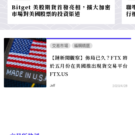
Bitget 美股期貨首發亮相，擴大加密
聯
市場對美國股票的投資渠道
行
交易市場
編輯精選
【鏈新聞觀察】佈局已久？FTX 將
於五月份在美國推出現貨交易平台
FTX.US
Jeff
2020/4/28