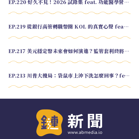
EP.220 好久不見！2026 試錄集 feat. 功能醫學營養師 美寶
EP.219 從銀行高管轉職幣圈 KOL 的真實心聲 feat.龜大
EP.217 美元穩定幣未來會如何演進？監管套利終將收斂？feat. 研究員 余哲安
EP.213 川普大攪局：袋鼠市上沖下洗怎麼回事？feat. Alvin