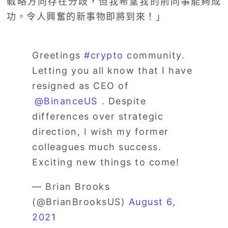
戰略方向存在分歧，但我希望我的前同事能夠成
功。令人興奮的新事物即將到來！」
Greetings
#crypto
community.
Letting you all know that I have
resigned as CEO of
⁦⁦⁦
@BinanceUS
⁩ . Despite
differences over strategic
direction, I wish my former
colleagues much success.
Exciting new things to come!
— Brian Brooks
(@BrianBrooksUS)
August 6,
2021