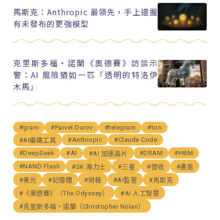
馬斯克：Anthropic 最領先，手上還握
有未發布的更強模型
克里斯多福・諾蘭《奧德賽》訪談示
警：AI 風險猶如一匹「透明的特洛伊
木馬」
#gram
#Parvel Durov
#telegram
#ton
#Anthropic
#Claude Code
#AI編碼工具
#DeepSeek
#AI
#DRAM
#HBM
#AI 加速晶片
#NAND Flash
#SK 海力士
#三星
#營收
#產能
#美光
#記憶體
#財報
#AI監管
#馬斯克
#《奧德賽》（The Odyssey）
#AI 人工智慧
#克里斯多福・諾蘭（Christopher Nolan）