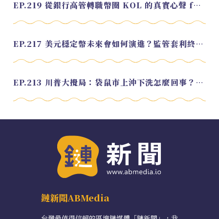
EP.219 從銀行高管轉職幣圈 KOL 的真實心聲 feat.龜大
EP.217 美元穩定幣未來會如何演進？監管套利終將收斂？feat. 研究員 余哲安
EP.213 川普大攪局：袋鼠市上沖下洗怎麼回事？feat. Alvin
鏈新聞ABMedia
台灣最值得信賴的區塊鏈媒體「鏈新聞」，我