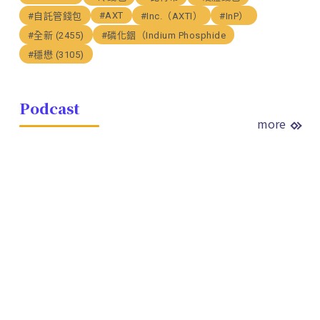
#AXT
#自託管錢包
#Inc.（AXTI）
#InP）
#全新 (2455)
#磷化銦（Indium Phosphide
#穩懋 (3105)
Podcast
more