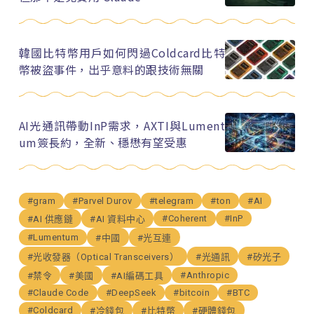
韓國比特幣用戶如何閃過Coldcard比特
幣被盜事件，出乎意料的跟技術無關
AI光通訊帶動InP需求，AXTI與Lument
um簽長約，全新、穩懋有望受惠
#gram
#Parvel Durov
#telegram
#ton
#AI
#Coherent
#InP
#AI 供應鏈
#AI 資料中心
#Lumentum
#中國
#光互連
#光收發器（Optical Transceivers）
#光通訊
#矽光子
#Anthropic
#禁令
#美國
#AI編碼工具
#Claude Code
#DeepSeek
#bitcoin
#BTC
#Coldcard
#冷錢包
#比特幣
#硬體錢包