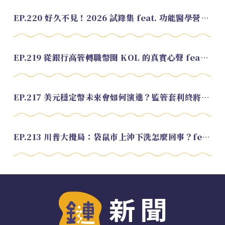
EP.220 好久不見！2026 試錄集 feat. 功能醫學營養師 美寶
EP.219 從銀行高管轉職幣圈 KOL 的真實心聲 feat.龜大
EP.217 美元穩定幣未來會如何演進？監管套利終將收斂？feat. 研究員 余哲安
EP.213 川普大攪局：袋鼠市上沖下洗怎麼回事？feat. Alvin