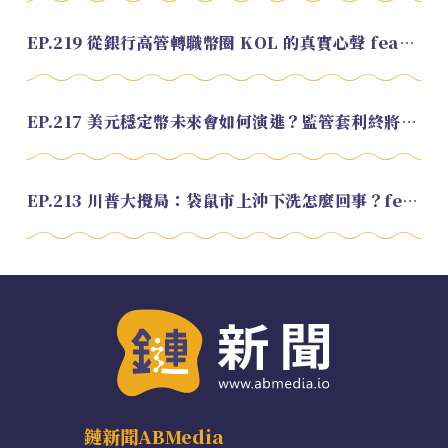
EP.219 從銀行高管轉職幣圈 KOL 的真實心聲 feat.龜大
EP.217 美元穩定幣未來會如何演進？監管套利終將收斂？feat. 研究員 余哲安
EP.213 川普大攪局：袋鼠市上沖下洗怎麼回事？feat. Alvin
鏈新聞ABMedia