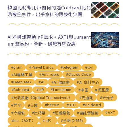
韓國比特幣用戶如何閃過Coldcard比特
幣被盜事件，出乎意料的跟技術無關
AI光通訊帶動InP需求，AXTI與Lument
um簽長約，全新、穩懋有望受惠
#gram
#Parvel Durov
#telegram
#ton
#Anthropic
#Claude Code
#AI編碼工具
#DeepSeek
#AI
#AI 供應鏈
#AI 資料中心
#Coherent
#InP
#Lumentum
#中國
#光互連
#光收發器（Optical Transceivers）
#光通訊
#矽光子
#bitcoin
#BTC
#Coldcard
#禁令
#美國
#AXT
#冷錢包
#比特幣
#硬體錢包
#自託管錢包
#Inc.（AXTI）
#InP）
#全新 (2455)