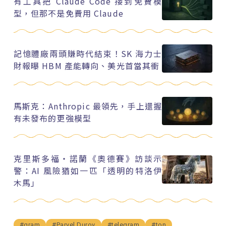
有工具把 Claude Code 接到免費模
型，但那不是免費用 Claude
記憶體廠兩頭賺時代結束！SK 海力士
財報曝 HBM 產能轉向、美光首當其衝
馬斯克：Anthropic 最領先，手上還握
有未發布的更強模型
克里斯多福・諾蘭《奧德賽》訪談示
警：AI 風險猶如一匹「透明的特洛伊
木馬」
#gram
#Parvel Durov
#telegram
#ton