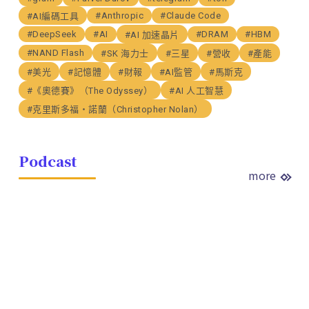
#Anthropic
#Claude Code
#AI編碼工具
#DeepSeek
#AI
#DRAM
#HBM
#AI 加速晶片
#NAND Flash
#SK 海力士
#三星
#營收
#產能
#美光
#記憶體
#財報
#AI監管
#馬斯克
#《奧德賽》（The Odyssey）
#AI 人工智慧
#克里斯多福・諾蘭（Christopher Nolan）
Podcast
more